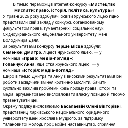
Вітаємо переможців Internet-конкурсу
«Мистецтво
мислити: право, історія, політика, культура»!
У травні 2026 року здобувачі освіти Ярунського ліцею гідно
представили свій заклад у конкурсі, організованому
факультетом права, гуманітарних і соціальних наук
Східноукраїнського національного університету імені
Володимира Даля.
За результатами конкурсу
перше місце
здобули:
Семенюк Дмитро
, ліцеїст Ярунського ліцею, — у
номінації
«Право: медіа-погляд»
;
Гопанчук Анна
, ліцеїстка Ярунського ліцею, — у
номінації
«Історія: медіа-погляд»
.
Щиро вітаємо Дмитра та Анну з високими результатами! Їхні
роботи засвідчили вміння критично мислити, бачити
суспільно важливі проблеми крізь призму права, історії та
медіа, аргументовано висловлювати власну позицію й творчо
презентувати ідеї.
Окрему подяку висловлюємо
Басалаєвій Олені Вікторівні
,
представниці Харківського національного юридичного
університету імені Ярослава Мудрого, за підтримку
талановитої молоді, професійне наставництво, сприяння