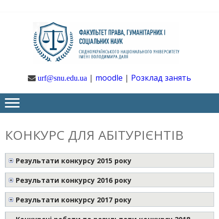
Skip
Skip
to
to
navigation
content
Ф
Юрфак
СНУ ім. В.
Даля
ГУ
|
moodle
|
Розклад занять
urf@snu.edu.ua
І 
НА
КОНКУРС ДЛЯ АБІТУРІЄНТІВ
Результати конкурсу 2015 року
Результати конкурсу 2016 року
Результати конкурсу 2017 року