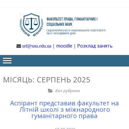
Skip
Skip
to
to
navigation
content
Ф
Юрфак
СНУ ім. В.
Даля
ГУ
|
moodle
|
Розклад занять
urf@snu.edu.ua
І 
НА
МІСЯЦЬ:
СЕРПЕНЬ 2025
Без рубрики
Аспірант представив факультет на
Літній школі з міжнародного
гуманітарного права