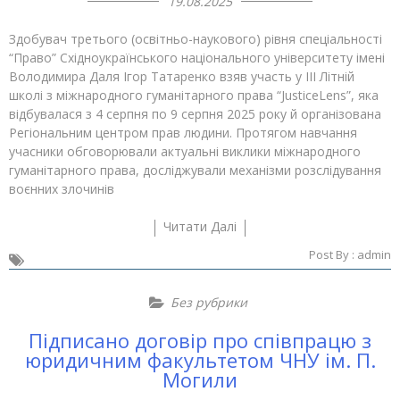
19.08.2025
Здобувач третього (освітньо-наукового) рівня спеціальності
“Право” Східноукраїнського національного університету імені
Володимира Даля Ігор Татаренко взяв участь у ІІІ Літній
школі з міжнародного гуманітарного права “JusticeLens”, яка
відбувалася з 4 серпня по 9 серпня 2025 року й організована
Регіональним центром прав людини. Протягом навчання
учасники обговорювали актуальні виклики міжнародного
гуманітарного права, досліджували механізми розслідування
воєнних злочинів
Читати Далі
Post By :
admin
Без рубрики
Підписано договір про співпрацю з
юридичним факультетом ЧНУ ім. П.
Могили