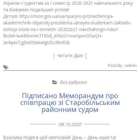
України студентам за І семестр 2020-2021 навчального року
та бажаємо подальших успіхів!
Деталі: https://mon.gov.ua/ua/npa/pro-priznachennya-
akademichnih-stipendij-prezidenta-ukrayini-studentam-zakladiv-
vishoyi-osviti-na-i-semestr-20202021-navchalnogo-roku?
fbclid=IwAR0reHn71BMl_dINsSI1meSipmO5aQH-
ze4qasTjgEw09awalgsDL9knR2k
Читати Далі
Post By :
admin
Без рубрики
Підписано Меморандум про
співпрацю зі Старобільським
районним судом
08.10.2020
Важлива подія в цей святковий День – День юриста!