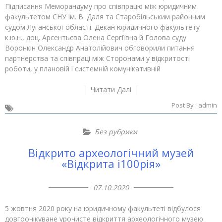
Підписання Меморандуму про співпрацю між юридичним
факультетом СНУ ім. В. Даля та Старобільським районним
судом Луганської області. Декан юридичного факультету
к.ю.н., доц. Арсентьєва Олена Сергіївна й Голова суду
Воронкін Олександр Анатолійович обговорили питання
партнерства та співпраці між Сторонами у відкритості
роботи, у плановій і системній комунікативній
Читати Далі
Post By :
admin
Без рубрики
Відкрито археологічний музей
«Відкрита і100рія»
07.10.2020
5 жовтня 2020 року на юридичному факультеті відбулося
довгоочікуване урочисте відкриття археологічного музею