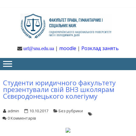
Skip
Skip
to
to
navigation
content
Ф
Юрфак
СНУ ім. В.
Даля
ГУ
|
moodle
|
Розклад занять
urf@snu.edu.ua
І 
НА
Студенти юридичного факультету
презентували свій ВНЗ школярам
Сєвєродонецького колегіуму
admin
10.10.2017
Без рубрики
0 Комментарів