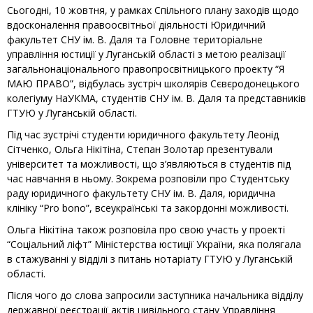
Сьогодні, 10 жовтня, у рамках Спільного плану заходів щодо
вдосконалення правоосвітньої діяльності Юридичний
факультет СНУ ім. В. Даля та Головне територіальне
управління юстиції у Луганській області з метою реалізації
загальнонаціонального правопросвітницького проекту “Я
МАЮ ПРАВО”, відбулась зустріч школярів Сєвєродонецького
колегіуму НаУКМА, студентів СНУ ім. В. Даля та представників
ГТУЮ у Луганській області.
Під час зустрічі студенти юридичного факультету Леонід
Сітченко, Ольга Нікітіна, Степан Золотар презентували
університет та можливості, що з’являються в студентів під
час навчання в ньому. Зокрема розповіли про Студентську
раду юридичного факультету СНУ ім. В. Даля, юридична
клініку “Pro bono”, всеукраїнські та закордонні можливості.
Ольга Нікітіна також розповіла про свою участь у проекті
“Соціальний ліфт” Міністерства юстиції України, яка полягала
в стажуванні у відділі з питань нотаріату ГТУЮ у Луганській
області.
Після чого до слова запросили заступника начальника відділу
державної реєстрації актів цивільного стану Управління