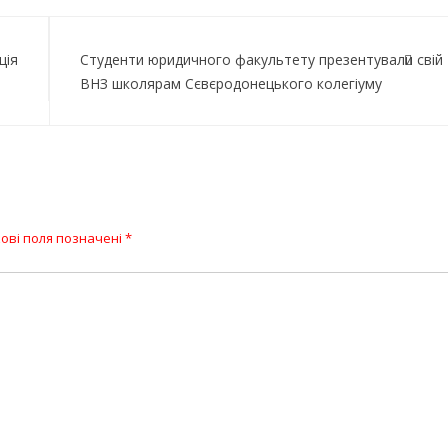
ція
Студенти юридичного факультету презентували свій
ВНЗ школярам Сєвєродонецького колегіуму
ові поля позначені
*