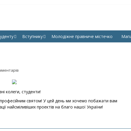
КУЛЬТЕТ ПРАВА, ГУМАНІ
СНУ ім. В. Даля
УК СНУ ІМ. В. ДАЛЯ
уденту
Вступнику
Молодіжне правниче містечко
Мап
мментарів
ні колеги, студенти!
 професійним святом! У цей день ми хочемо побажати вам
ції найсміливіших проектів на благо нашої України!