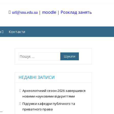
|
moodle
|
Розклад занять
urf@snu.edu.ua
ТАРНИХ І СОЦІАЛЬНИХ
а
Контакти
Пошук:
НЕДАВНІ ЗАПИСИ
Археологічний сезон-2026 завершився
новими науковими відкриттями
Підсумки кафедри публічного та
приватного права