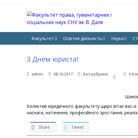
Skip
Skip
to
to
navigation
content
ФА
Юрфак 
НА
Факультет
Освітня діяльність
Наука
Ст
З Днем юриста!
admin
08.10.2017
Без рубрики
0 Ко
Шанов
Колектив юридичного факультету щиро вітає вас із
наснаги, натхнення, професійного зростання, реаліза
Share
Tweet