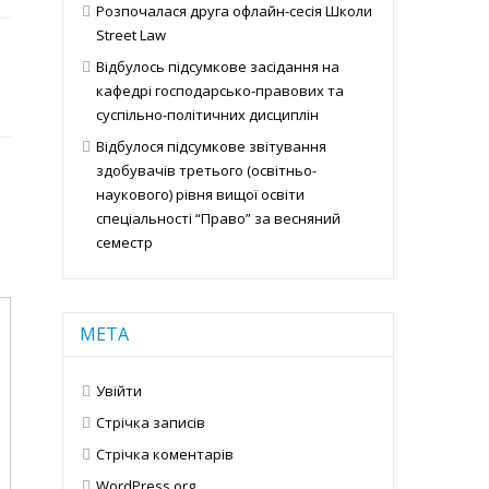
Розпочалася друга офлайн-сесія Школи
Street Law
Відбулось підсумкове засідання на
кафедрі господарсько-правових та
суспільно-політичних дисциплін
Відбулося підсумкове звітування
здобувачів третього (освітньо-
наукового) рівня вищої освіти
спеціальності “Право” за весняний
семестр
МЕТА
Увійти
Стрічка записів
Стрічка коментарів
WordPress.org