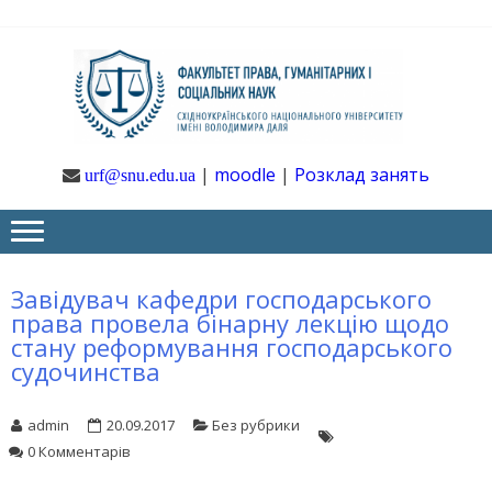
Skip
Skip
to
to
navigation
content
Ф
Юрфак
СНУ ім. В.
Даля
ГУ
|
moodle
|
Розклад занять
urf@snu.edu.ua
І 
НА
Завідувач кафедри господарського
права провела бінарну лекцію щодо
стану реформування господарського
судочинства
admin
20.09.2017
Без рубрики
0 Комментарів