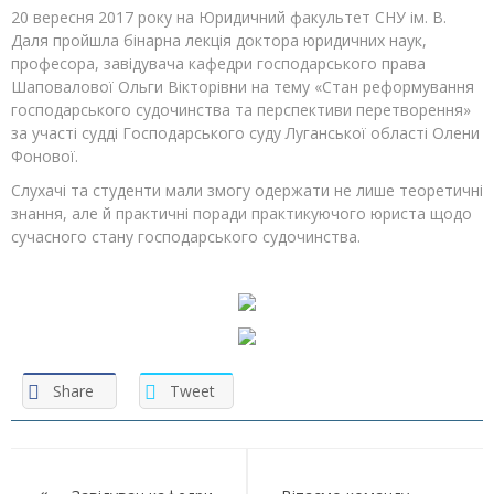
20 вересня 2017 року на Юридичний факультет СНУ ім. В.
Даля пройшла бінарна лекція доктора юридичних наук,
професора, завідувача кафедри господарського права
Шаповалової Ольги Вікторівни на тему «Стан реформування
господарського судочинства та перспективи перетворення»
за участі судді Господарського суду Луганської області Олени
Фонової.
Слухачі та студенти мали змогу одержати не лише теоретичні
знання, але й практичні поради практикуючого юриста щодо
сучасного стану господарського судочинства.
Share
Tweet
Навігація