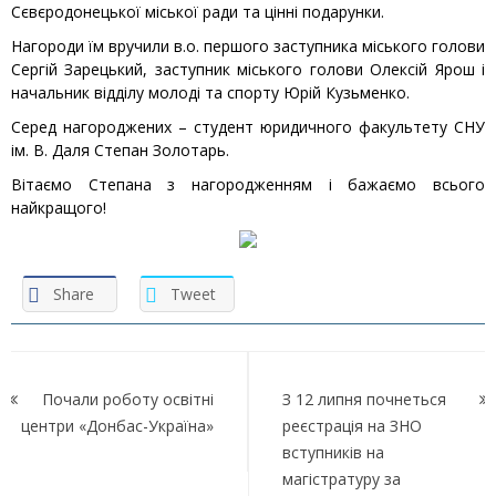
Сєвєродонецької міської ради та цінні подарунки.
Нагороди їм вручили в.о. першого заступника міського голови
Сергій Зарецький, заступник міського голови Олексій Ярош і
начальник відділу молоді та спорту Юрій Кузьменко.
Серед нагороджених – студент юридичного факультету СНУ
ім. В. Даля Степан Золотарь.
Вітаємо Степана з нагородженням і бажаємо всього
найкращого!
Share
Tweet
Навігація
записів
Почали роботу освітні
З 12 липня почнеться
центри «Донбас-Україна»
реєстрація на ЗНО
вступників на
магістратуру за