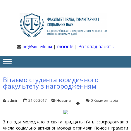
Skip
Skip
to
to
navigation
content
Ф
Юрфак
СНУ ім. В.
Даля
ГУ
|
moodle
|
Розклад занять
urf@snu.edu.ua
І 
НА
Вітаємо студента юридичного
факультету з нагородженням
admin
21.06.2017
Новина
0 Комментарів
З нагоди молодіжного свята тридцять п’ять сєвєродончан з
числа соціально активної молоді отримали Почесні грамоти