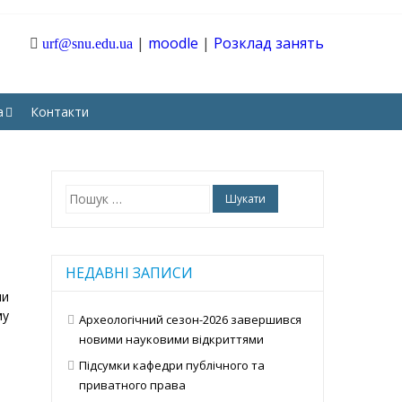
|
moodle
|
Розклад занять
urf@snu.edu.ua
ТАРНИХ І СОЦІАЛЬНИХ
а
Контакти
Пошук:
НЕДАВНІ ЗАПИСИ
ли
му
Археологічний сезон-2026 завершився
новими науковими відкриттями
Підсумки кафедри публічного та
приватного права