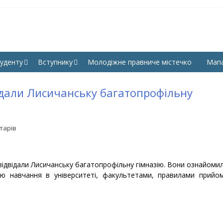
КУЛЬТЕТ ПРАВА, ГУМАНІ
СНУ ім. В. Даля
УК СНУ ІМ. В. ДАЛЯ
уденту
Вступнику
Молодіжне правниче містечко
Мап
ідали Лисичанську багатопрофільну
тарів
 відвідали Лисичанську багатопрофільну гімназію. Вони ознайоми
мою навчання в університеті, факультетами, правилами прийо