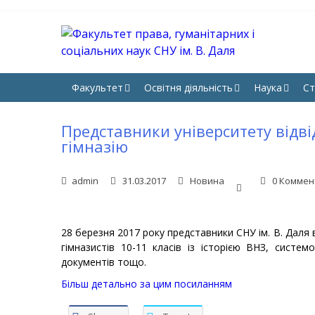
Skip
Skip
to
to
navigation
content
ФА
Юрфак 
НА
Факультет
Освітня діяльність
Наука
Ст
Представники університету відв
гімназію
admin
31.03.2017
Новина
0 Коммен
28 березня 2017 року представники СНУ ім. В. Даля
гімназистів 10-11 класів із історією ВНЗ, систе
документів тощо.
Більш детально за цим посиланням