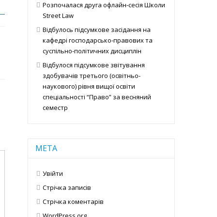
Розпочалася друга офлайн-сесія Школи
Street Law
Відбулось підсумкове засідання на
кафедрі господарсько-правових та
суспільно-політичних дисциплін
Відбулося підсумкове звітування
здобувачів третього (освітньо-
наукового) рівня вищої освіти
спеціальності “Право” за весняний
семестр
МЕТА
Увійти
Стрічка записів
Стрічка коментарів
WordPress.org