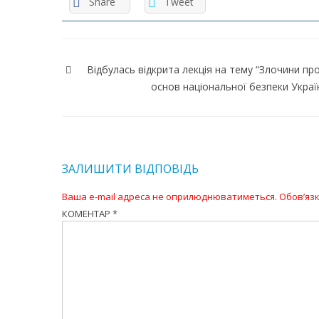
Share
Tweet
Навігація
записів
Відбулась відкрита лекція на тему “Злочини пр
основ національної безпеки Украї
ЗАЛИШИТИ ВІДПОВІДЬ
Ваша e-mail адреса не оприлюднюватиметься.
Обов’язк
КОМЕНТАР
*