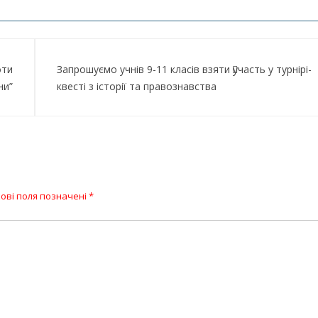
оти
Запрошуємо учнів 9-11 класів взяти участь у турнірі-
ни”
квесті з історії та правознавства
ові поля позначені
*