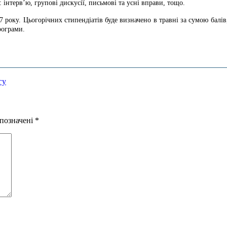
нтерв’ю, групові дискусії, письмові та усні вправи, тощо.
17 року. Цьогорічних стипендіатів буде визначено в травні за сумою балі
рограми.
гу
 позначені
*