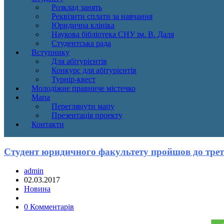
Розклад занять
Реквізити сплати за навчання
Юридична клініка
Наукова бібліотека СНУ ім. В. Даля
Студентська рада
Вступнику
Для абітурієнтів
Конкурс для абітурієнтів
Турнір-квест
Молодіжне правниче містечко
Мапа
Переглянути мапу
Презентація проекту
Контакти
Студент юридичного факультету пройшов до трет
admin
02.03.2017
Новина
0 Комментарів