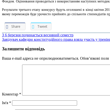
Фондом. Оцінювання проводиться з використанням наступних методик: і
Результати третього етапу конкурсу будуть оголошені в кінці квітня 20
якому переможців буде урочисто прийнято до спільноти стипендіатів п
Share
Tweet
Навігація
З 6 березня починається весняний семестр
Завідувач кафедри конституційного права взяла участь у тренін
записів
Залишити відповідь
Ваша e-mail адреса не оприлюднюватиметься.
Обов’язкові поля
Коментар
*
Ім'я
*