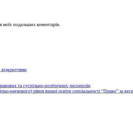
для моїх подальших коментарів.
 відкриттями
правових та суспільно-політичних дисциплін
ітньо-наукового) рівня вищої освіти спеціальності “Право” за ве