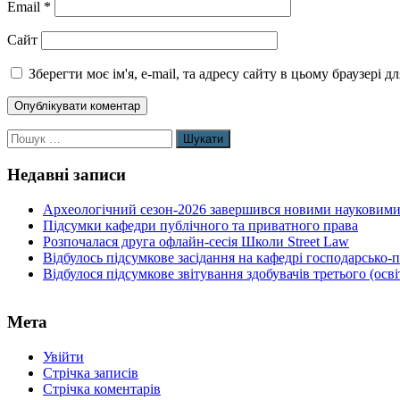
Email
*
Сайт
Зберегти моє ім'я, e-mail, та адресу сайту в цьому браузері 
Пошук:
Недавні записи
Археологічний сезон-2026 завершився новими науковими
Підсумки кафедри публічного та приватного права
Розпочалася друга офлайн-сесія Школи Street Law
Відбулось підсумкове засідання на кафедрі господарсько-
Відбулося підсумкове звітування здобувачів третього (осв
Мета
Увійти
Стрічка записів
Стрічка коментарів