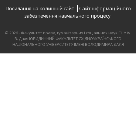
Посилання на колишній сайт
Сайт інформаційного
забезпечення навчального процесу
© 2026 - Факультет права, гуманітарних і соціальних наук СНУ ім.
В. Даля
ЮРИДИЧНИЙ ФАКУЛЬТЕТ СХІДНОУКРАЇНСЬКОГО
НАЦІОНАЛЬНОГО УНІВЕРСИТЕТУ ІМЕНІ ВОЛОДИМИРА ДАЛЯ