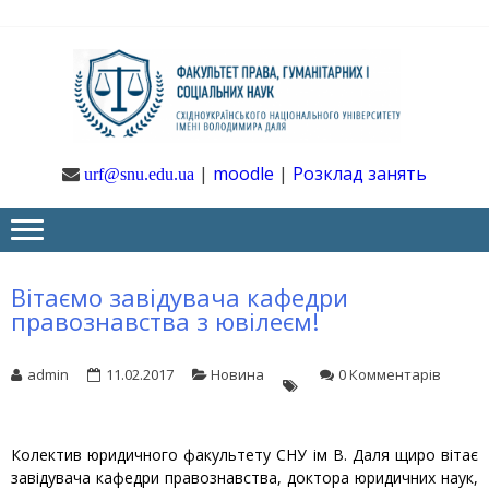
Skip
Skip
to
to
navigation
content
Ф
Юрфак
СНУ ім. В.
Даля
ГУ
|
moodle
|
Розклад занять
urf@snu.edu.ua
І 
НА
Вітаємо завідувача кафедри
правознавства з ювілеєм!
admin
11.02.2017
Новина
0 Комментарів
Колектив юридичного факультету СНУ ім В. Даля щиро вітає
завідувача кафедри правознавства, доктора юридичних наук,