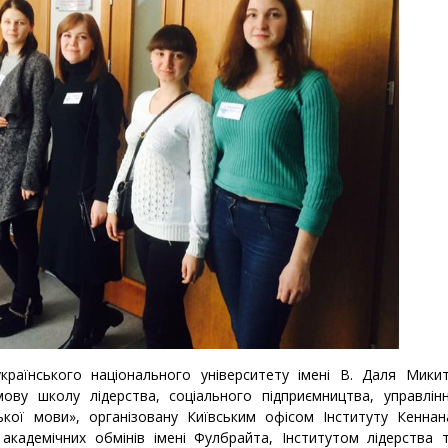
країнського національного університету імені В. Даля Мики
имову школу лідерства, соціального підприємництва, управлін
ької мови», організовану Київським офісом Інституту Кеннан
кадемічних обмінів імені Фулбрайта, Інститутом лідерства 