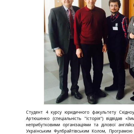
Студент 4 курсу юридичного факультету Східноу
Артюшенко (спеціальність "Історія") відвідав «З
неприбутковими організаціями та ділової англійс
Українським Фулбрайтівським Колом, Програмою а