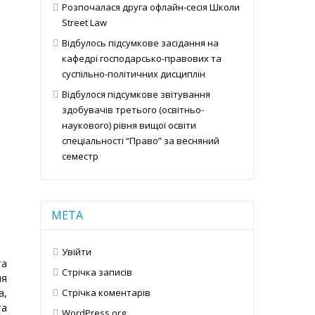
Розпочалася друга офлайн-сесія Школи
Street Law
Відбулось підсумкове засідання на
кафедрі господарсько-правових та
суспільно-політичних дисциплін
Відбулося підсумкове звітування
здобувачів третього (освітньо-
наукового) рівня вищої освіти
спеціальності “Право” за весняний
семестр
МЕТА
Увійти
та
Стрічка записів
ня
Стрічка коментарів
а,
та
WordPress.org