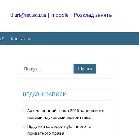
|
moodle
|
Розклад занять
urf@snu.edu.ua
ТАРНИХ І СОЦІАЛЬНИХ
а
Контакти
Пошук:
НЕДАВНІ ЗАПИСИ
Археологічний сезон-2026 завершився
новими науковими відкриттями
Підсумки кафедри публічного та
приватного права