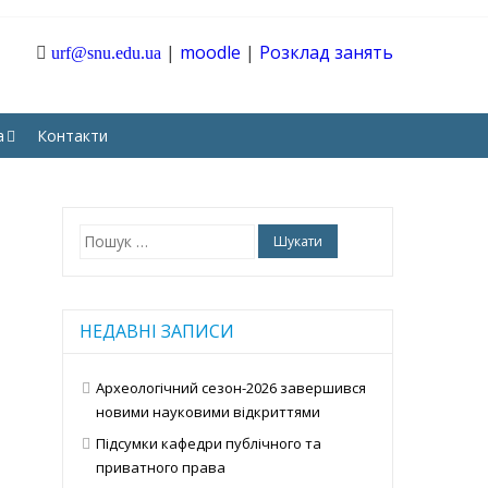
|
moodle
|
Розклад занять
urf@snu.edu.ua
ТАРНИХ І СОЦІАЛЬНИХ
а
Контакти
Пошук:
НЕДАВНІ ЗАПИСИ
Археологічний сезон-2026 завершився
новими науковими відкриттями
Підсумки кафедри публічного та
приватного права