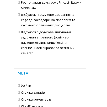
Розпочалася друга офлайн-сесія Школи
Street Law
Відбулось підсумкове засідання на
кафедрі господарсько-правових та
суспільно-політичних дисциплін
Відбулося підсумкове звітування
здобувачів третього (освітньо-
наукового) рівня вищої освіти
спеціальності “Право” за весняний
семестр
МЕТА
Увійти
Стрічка записів
Стрічка коментарів
WordPress.org