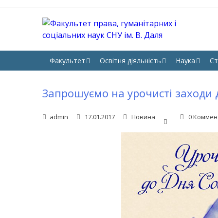
Skip
Skip
to
to
navigation
content
ФА
Юрфак 
НА
Факультет
Освітня діяльність
Наука
Ст
Запрошуємо на урочисті заходи 
admin
17.01.2017
Новина
0 Коммен