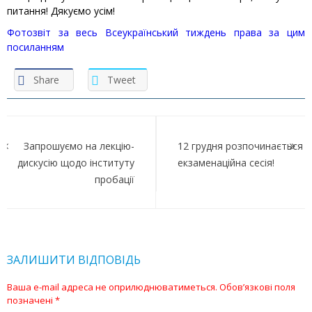
питання! Дякуємо усім!
Фотозвіт за весь Всеукраїнський тиждень права за цим
посиланням
Share
Tweet
Навігація
записів
Запрошуємо на лекцію-
12 грудня розпочинається
дискусію щодо інституту
екзаменаційна сесія!
пробації
ЗАЛИШИТИ ВІДПОВІДЬ
Ваша e-mail адреса не оприлюднюватиметься.
Обов’язкові поля
позначені
*