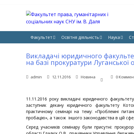
Skip
Skip
to
to
navigation
content
ФА
Юрфак 
НА
Факультет
Освітня діяльність
Наука
Ст
Викладачі юридичного факультету
на базі прокуратури Луганської 
admin
12.11.2016
Новина
0 Коммен
11.11.2016 року викладачі юридичного факультету С
заступник декану юридичного факультету Кото
практичному семінарі на тему: «Проблемні питанн
пробацію», а також іншого законодавства в цій сфері
Серед учасників семінару були присутні: прокурор
області Гладкіх О.В., працівники Управління Держав