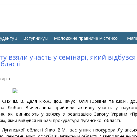
КУЛЬТЕТ ПРАВА, ГУМАНІ
СНУ ім. В. Даля
УК СНУ ІМ. В. ДАЛЯ
уденту
Вступнику
Молодіжне правниче містечко
Мап
 взяли участь у семінарі, який відбувся
області
тарів
НУ ім. В. Даля к.ю.н., доц. Івчук Юлія Юріївна та к.ю.н., доц
ва Любов В`ячеславна прийняли активну участь у науков
я, які виникають у зв’язку з реалізацією Закону України «П
», який відбувся на базі прокуратури Луганської області.
 Луганської області Янко В.М., заступник прокурора Луганськ
ної пенітенціарної служби в Луганській області, Сєвєродонецьког