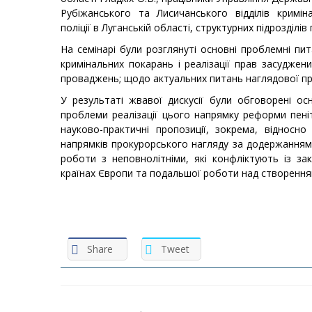
Рубіжанського та Лисичанського відділів криміна
поліції
в Луганській області, структурних підрозділів
На семінарі були розглянуті основні проблемні п
кримінальних покарань і реалізації прав засуджен
проваджень; щодо актуальних питань наглядової пр
У результаті жвавої дискусії були обговорені осн
проблеми реалізації цього напрямку реформи пеніт
науково-практичні пропозиції, зокрема, відносно
напрямків прокурорського нагляду за додержанням 
роботи з неповнолітніми, які конфліктують із за
країнах Європи та подальшої роботи над створенням 
Share
Tweet
Навігація