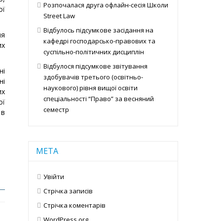
Розпочалася друга офлайн-сесія Школи
ої
Street Law
Відбулось підсумкове засідання на
ня
кафедрі господарсько-правових та
их
суспільно-політичних дисциплін
Відбулося підсумкове звітування
ні
здобувачів третього (освітньо-
ні
наукового) рівня вищої освіти
их
спеціальності “Право” за весняний
ої
семестр
 в
МЕТА
Увійти
Стрічка записів
Стрічка коментарів
WordPress.org