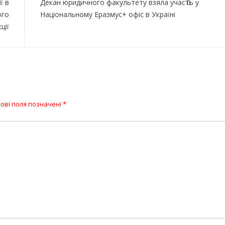
ї в
Декан юридичного факультету взяла участь у
ого
Національному Еразмус+ офіс в Україні
ції
ові поля позначені
*