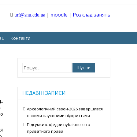
|
moodle
|
Розклад занять
urf@snu.edu.ua
ТАРНИХ І СОЦІАЛЬНИХ
а
Контакти
Пошук:
НЕДАВНІ ЗАПИСИ
.,
о-
Археологічний сезон-2026 завершився
ро
новими науковими відкриттями
Підсумки кафедри публічного та
ої
приватного права
о,