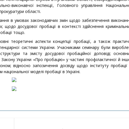
льно-виконавчої інспекції, Головного управління Національн
 прокуратури області.
итання в умовах законодавчих змін щодо забезпечення виконан
их; щодо досудової пробації в контексті здійснення кримінальн
обації тощо.
овні теоретичні аспекти концепції пробації, а також практич
енціарної системи України. Учасниками семінару були виробле
 структури та змісту досудової пробаційної доповіді; основн
Закону України «Про пробацію» у частині профілактичної й інш
коном; відносно запозичення досвіду щодо інституту пробації
національної моделі пробації в Україні.