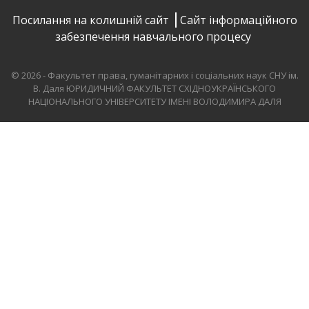
Посилання на колишній сайт
Сайт інформаційного
забезпечення навчального процесу
© 2026 - Факультет права, гуманітарних і соціальних наук СНУ ім.
В. Даля
ЮРИДИЧНИЙ ФАКУЛЬТЕТ СХІДНОУКРАЇНСЬКОГО
НАЦІОНАЛЬНОГО УНІВЕРСИТЕТУ ІМЕНІ ВОЛОДИМИРА ДАЛЯ