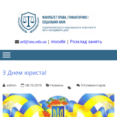
Skip
Skip
to
to
navigation
content
Ф
Юрфак
СНУ ім. В.
Даля
ГУ
|
moodle
|
Розклад занять
urf@snu.edu.ua
І 
НА
З Днем юриста!
admin
08.10.2016
Новина
0 Комментарів