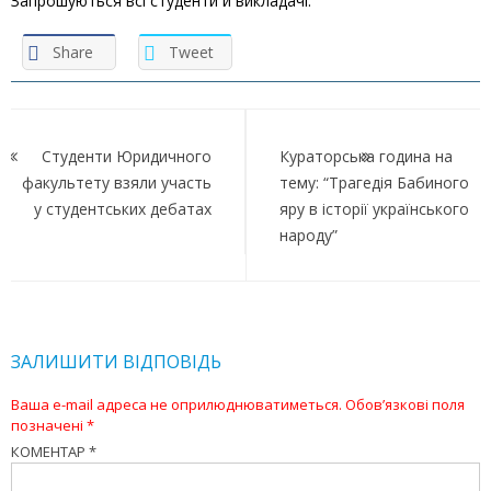
Запрошуються всі студенти й викладачі.
Share
Tweet
Навігація
записів
Студенти Юридичного
Кураторська година на
факультету взяли участь
тему: “Трагедія Бабиного
у студентських дебатах
яру в історії українського
народу”
ЗАЛИШИТИ ВІДПОВІДЬ
Ваша e-mail адреса не оприлюднюватиметься.
Обов’язкові поля
позначені
*
КОМЕНТАР
*