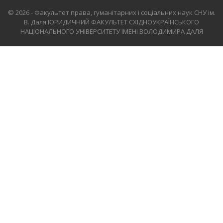
© 2026 - Факультет права, гуманітарних і соціальних наук СНУ ім.
В. Даля
ЮРИДИЧНИЙ ФАКУЛЬТЕТ СХІДНОУКРАЇНСЬКОГО
НАЦІОНАЛЬНОГО УНІВЕРСИТЕТУ ІМЕНІ ВОЛОДИМИРА ДАЛЯ