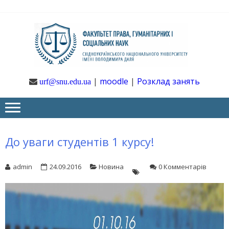
Skip
Skip
to
to
navigation
content
Ф
Юрфак
СНУ ім. В.
Даля
ГУ
|
moodle
|
Розклад занять
urf@snu.edu.ua
І 
НА
До уваги студентів 1 курсу!
admin
24.09.2016
Новина
0 Комментарів