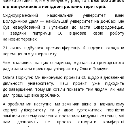
заявки активніше, ніж у минулому році, та є
вже 300 заявок
від випускників з непідконтрольних територій
.
Східноукраїнський національний університет імені
Володимира Даля — найбільший університет на Донбасі. Він
був евакуйований з Луганська до міста Сєвєродонецьк,
і завдяки підтримці ЄС відновив свою роботу
на нових теренах.
21 липня відбулася прес-конференція й відкриті оглядини
переміщеного університету.
Чим хвалилися на цих оглядинах, журналісти громадського
радіо запитали в ректора університету Ольги Поркуян.
Ольга Поркуян: Ми виконуємо проекти ЄС щодо відновлення
діяльності університету. Наш проект уже підходить
до завершення, тому ми хотіли показати тим людям, які нам
далі гроші, що вже зроблено.
А зробили ми наступне: ми замінили вікна в навчальному
корпусі університету та у двох гуртожитках, повністю
замінили систему опалення, поставили модульні котельні, які
нам дозволять не просто створити комфортні