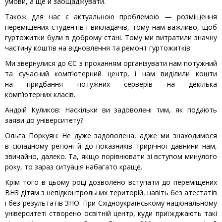
умови, а ще й заощаджувати.
Також для нас є актуальною проблемою — розміщення
переміщених студентів і викладачів, тому нам важливо, щоб
гуртожитки були в доброму стані. Тому ми витратили значну
частину коштів на відновлення та ремонт гуртожитків.
Ми звернулися до ЄС з проханням організувати нам потужний
та сучасний комп’ютерний центр, і нам виділили кошти
на придбання потужних серверів на декілька
комп’ютерних класів.
Андрій Куликов: Наскільки ви задоволені тим, як подають
заяви до університету?
Ольга Поркуян: Не дуже задоволена, адже ми знаходимося
в складному регіоні й до показників трирічної давнини нам,
звичайно, далеко. Та, якщо порівнювати зі вступом минулого
року, то зараз ситуація набагато краще.
Крім того в цьому році дозволено вступати до переміщених
ВНЗ дітям з непідконтрольних територій, навіть без атестатів
і без результатів ЗНО. При Східноукраїнському національному
університеті створено освітній центр, куди приїжджають такі