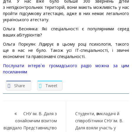
діти. У нас вже було більше 300 звернень дітей
з непідконтрольних територій, вони мають можливість у нас
пройти підсумкову атестацію, адже в них немає легального
українського атестату.
Ольга Веснянка: Які спеціальності є популярними серед
ваших абітурієнтів?
Ольга Поркуян: Лідирує в цьому році психологія, такого
ще в нас не було. Також усі ІТ-спеціальності, і звичні
економічні та правознавчі спеціальності.
Послухати інтерв`ю громадського радіо можна за цим
посиланням
Share
Tweet
Навігація
записів
СНУ ім. В. Даля з
Студенти, викладачі й
ознайомчим візитом
співробітники СНУ ім. В.
відвідало Представництво
Даля взяли участь у