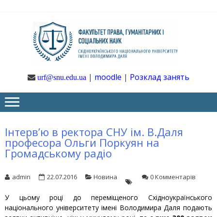
Skip
Skip
to
to
navigation
content
Ф
Юрфак
СНУ ім. В.
Даля
ГУ
|
moodle
|
Розклад занять
urf@snu.edu.ua
І 
НА
Інтерв’ю в ректора СНУ ім. В.Даля
професора Ольги Поркуян на
Громадському радіо
admin
22.07.2016
Новина
0 Комментарів
У цьому році до переміщеного Східноукраїнського
національного університету імені Володимира Даля подають