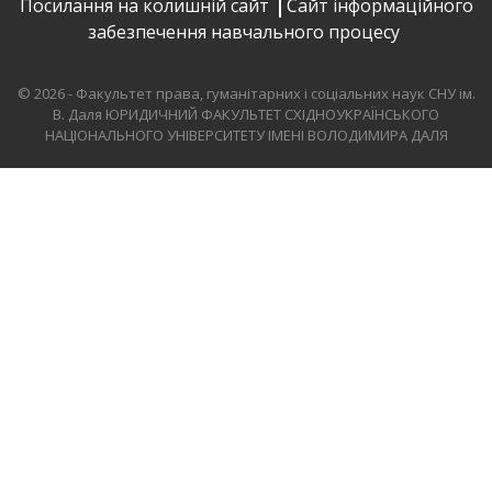
Посилання на колишній сайт
Сайт інформаційного
забезпечення навчального процесу
© 2026 - Факультет права, гуманітарних і соціальних наук СНУ ім.
В. Даля
ЮРИДИЧНИЙ ФАКУЛЬТЕТ СХІДНОУКРАЇНСЬКОГО
НАЦІОНАЛЬНОГО УНІВЕРСИТЕТУ ІМЕНІ ВОЛОДИМИРА ДАЛЯ