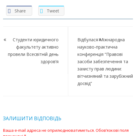
Share
Tweet
Навігація
записів
Студенти юридичного
Відбулася Міжнародна
факультету активно
науково-практична
провели Всесвітній день
конференція “Правові
здоров’я
засоби забезпечення та
захисту прав людини:
вітчизняний та зарубіжний
досвід”
ЗАЛИШИТИ ВІДПОВІДЬ
Ваша e-mail адреса не оприлюднюватиметься.
Обов’язкові поля
позначені
*