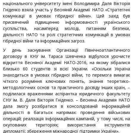
національного університету імені Володимира Даля Вікторія
Гніденко взяла участь у Весняній Академії НАТО «Стратегічні
комунікації в умовах гібридної війни». Цей захід був
присвячений підвищенню інформованості українського
суспільства, насамперед молоді, питанням безпеки,
діяльності НАТО та ролі стратегічних комунікацій в умовах
гібридної війни та інформаційних загроз.
У день заснування Організації Північноатлантичного
договору в КНУ ім. Тараса Шевченка відбулося урочисте
відкриття Весняної Академії НАТО-2016, на якому зібралися
близько 60 студентів зі всієї України. «Оскільки Україна
знаходиться в умовах гібридної війни, то перемога вимагає
чіткого розуміння ключових понять, знання теоретико-
методологічних основ та практичного досвіду інших країн, –
поділилася враженнями аспірантка юридичного факультету
СНУ ім. В. Даля Вікторія Гніденко. – Весняна Академія НАТО
дала змогу розібратися в консолідованій інформаційній
діяльності в багатьох напрямах: проведення військових
операцій; реалізація інформаційних кампаній, у тому числі, на
окупованих територіях; використання інструментів
дипломатії; збереження міжнародної підтримки України».