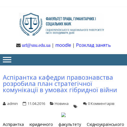
Skip
Skip
to
to
navigation
content
Ф
Юрфак
СНУ ім. В.
Даля
ГУ
|
moodle
|
Розклад занять
urf@snu.edu.ua
І 
НА
Аспірантка кафедри правознавства
розробила план стратегічної
комунікації в умовах гібридної війни
admin
11.04.2016
Новина
0 Комментарів
Аспірантка юридичного факультету Східноукраїнського