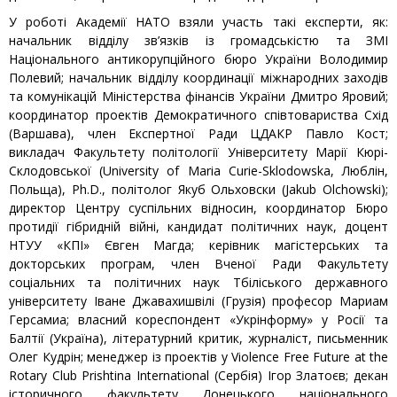
У роботі Академії НАТО взяли участь такі експерти, як:
начальник відділу зв’язків із громадськістю та ЗМІ
Національного антикорупційного бюро України Володимир
Полевий; начальник відділу координації міжнародних заходів
та комунікацій Міністерства фінансів України Дмитро Яровий;
координатор проектів Демократичного співтовариства Схід
(Варшава), член Експертної Ради ЦДАКР Павло Кост;
викладач Факультету політології Університету Марії Кюрі-
Склодовської (University of Maria Curie-Sklodowska, Люблін,
Польща), Ph.D., політолог Якуб Ольховски (Jakub Olchowski);
директор Центру суспільних відносин, координатор Бюро
протидії гібридній війні, кандидат політичних наук, доцент
НТУУ «КПІ» Євген Магда; керівник магістерських та
докторських програм, член Вченої Ради Факультету
соціальних та політичних наук Тбіліського державного
університету Іване Джавахишвілі (Грузія) професор Мариам
Герсамиа; власний кореспондент «Укрінформу» у Росії та
Балтії (Україна), літературний критик, журналіст, письменник
Олег Кудрін; менеджер із проектів у Violence Free Future at the
Rotary Club Prishtina International (Сербія) Ігор Златоєв; декан
історичного факультету Донецького національного