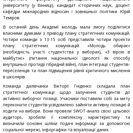
університету (у Вінниці), кандидат історичних наук, доцент
кафедри міжнародних відносин і зовнішньої політики Юрій
Теміров.
В останній день Академії молодь мала змогу поділитися
власними думками з приводу плану стратегічних комунікацій.
Чотири команди з 13-15 осіб представили чотири проекти
плану стратегічних комунікацій: «Молодь обирає»
(необхідність участі студентства у виборах), «З вірою в
майбутнє» (питання національної ідеології як способу
внутрішньої протидії гібридній війні), план інтеграції студентів-
переселенців та план підвищення рівня критичного мислення
в школярів.
Команда далівчанки Вікторії Гніденко складала план
стратегічної комунікації щодо залучення студентів до
активної виборчої позиції. Учасники поставили собі за мету
переконати студентів усвідомлено зайняти активну позицію й
ходити на вибори. Вони провели SWОТ-аналіз своєї цільової
аудиторії, зробили її комплексну характеристику та
визначили основні шляхи подачі інформації за допомогою
соціальної мережі, інфоргафіки та візуалізації даних.