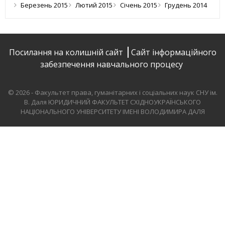
Березень 2015
Лютий 2015
Січень 2015
Грудень 2014
Посилання на колишній сайт
Сайт інформаційного
забезпечення навчального процесу
© 2026 - Факультет права, гуманітарних і соціальних наук СНУ ім.
В. Даля
ЮРИДИЧНИЙ ФАКУЛЬТЕТ СХІДНОУКРАЇНСЬКОГО
НАЦІОНАЛЬНОГО УНІВЕРСИТЕТУ ІМЕНІ ВОЛОДИМИРА ДАЛЯ