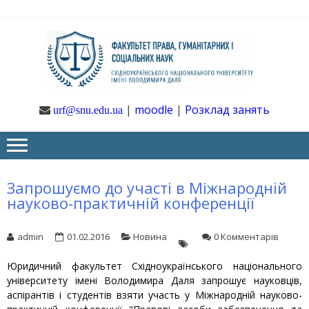
Skip
Skip
to
to
navigation
content
Ф
Юрфак
СНУ ім. В.
Даля
ГУ
|
moodle
|
Розклад занять
urf@snu.edu.ua
І 
НА
Запрошуємо до участі в Міжнародній
науково-практичній конференції
admin
01.02.2016
Новина
0 Комментарів
Юридичний факультет Східноукраїнського національного
університету імені Володимира Даля запрошує науковців,
аспірантів і студентів взяти участь у Міжнародній науково-