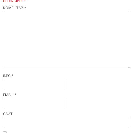
позначені
*
КОМЕНТАР
*
ІМ'Я
*
EMAIL
*
САЙТ