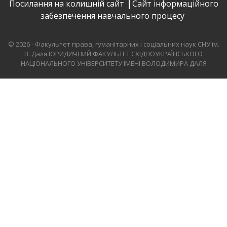
Посилання на колишній сайт
Сайт інформаційного
забезпечення навчального процесу
© 2026 - Факультет права, гуманітарних і соціальних наук СНУ ім.
В. Даля
ЮРИДИЧНИЙ ФАКУЛЬТЕТ СХІДНОУКРАЇНСЬКОГО
НАЦІОНАЛЬНОГО УНІВЕРСИТЕТУ ІМЕНІ ВОЛОДИМИРА ДАЛЯ