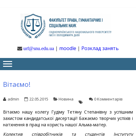
Skip
Skip
to
to
navigation
content
Ф
Юрфак
СНУ ім. В.
Даля
ГУ
|
moodle
|
Розклад занять
urf@snu.edu.ua
І 
НА
Вітаємо!
admin
22.05.2015
Новина
0 Комментарів
Вітаємо нашу колегу Гудіму Тетяну Степанівну з успішним
захистом кандидатської дисертації! Бажаємо творчих успіхів і
натхнення в праці на користь нашої Альма-матер.
Колектив співробітників та студентів Інституту