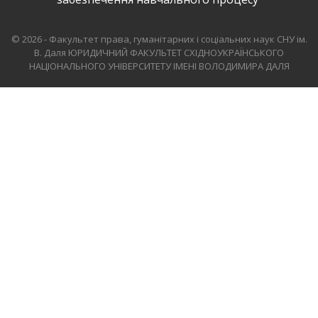
© 2026 - Факультет права, гуманітарних і соціальних наук СНУ ім.
В. Даля
ЮРИДИЧНИЙ ФАКУЛЬТЕТ СХІДНОУКРАЇНСЬКОГО
НАЦІОНАЛЬНОГО УНІВЕРСИТЕТУ ІМЕНІ ВОЛОДИМИРА ДАЛЯ