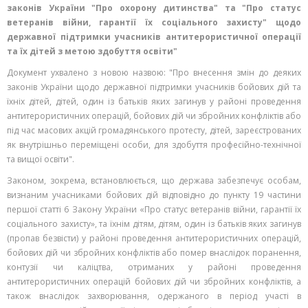
законів України "Про охорону дитинства" та "Про статус
ветеранів війни, гарантії їх соціального захисту" щодо
державної підтримки учасників антитерористичної операції
та їх дітей з метою здобуття освіти"
Документ ухвалено з новою назвою: "Про внесення змін до деяких
законів України щодо державної підтримки учасників бойових дій та
їхніх дітей, дітей, один із батьків яких загинув у районі проведення
антитерористичних операцій, бойових дій чи збройних конфліктів або
під час масових акцій громадянського протесту, дітей, зареєстрованих
як внутрішньо переміщені особи, для здобуття професійно-технічної
та вищої освіти".
Законом, зокрема, встановлюється, що держава забезпечує особам,
визнаним учасниками бойових дій відповідно до пункту 19 частини
першої статті 6 Закону України «Про статус ветеранів війни, гарантії їх
соціального захисту», та їхнім дітям, дітям, один із батьків яких загинув
(пропав безвісти) у районі проведення антитерористичних операцій,
бойових дій чи збройних конфліктів або помер внаслідок поранення,
контузії чи каліцтва, отриманих у районі проведення
антитерористичних операцій бойових дій чи збройних конфліктів, а
також внаслідок захворювання, одержаного в період участі в