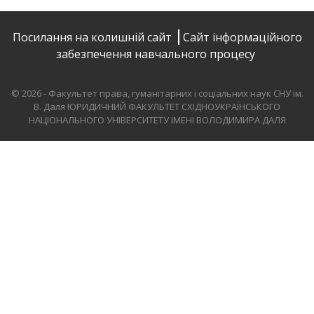
Посилання на колишній сайт
Сайт інформаційного
забезпечення навчального процесу
© 2026 - Факультет права, гуманітарних і соціальних наук СНУ ім.
В. Даля
ЮРИДИЧНИЙ ФАКУЛЬТЕТ СХІДНОУКРАЇНСЬКОГО
НАЦІОНАЛЬНОГО УНІВЕРСИТЕТУ ІМЕНІ ВОЛОДИМИРА ДАЛЯ