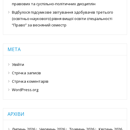
правових та суспільно-політичних дисциплін
Відбулося підсумкове звітування здобувачів третього
(освітньо-наукового) рівня вищої освіти спеціальності
“Право” за весняний семестр
МЕТА
Увійти
Стрічка записів
Стрічка коментарів
WordPress.org
АРХІВИ
Липень 2026
Червень 2026
Травень 2026
Квітень 2026