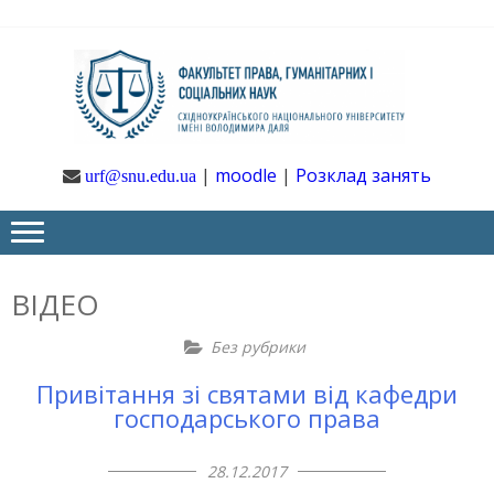
Skip
Skip
to
to
navigation
content
Ф
Юрфак
СНУ ім. В.
Даля
ГУ
|
moodle
|
Розклад занять
urf@snu.edu.ua
І 
НА
ВІДЕО
Без рубрики
Привітання зі святами від кафедри
господарського права
28.12.2017