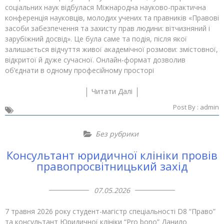
соціальних наук відбулася Міжнародна науково-практична
конференція науковців, молодих учених та правників «Правові
засоби забезпечення та захисту прав людини: вітчизняний і
зарубіжний досвід». Це була саме та подія, після якої
залишається відчуття живої академічної розмови: змістовної,
відкритої й дуже сучасної. Онлайн-формат дозволив
об’єднати в одному професійному просторі
Читати Далі
Post By :
admin
Без рубрики
Консультант юридичної клініки провів
правопросвітницький захід
07.05.2026
7 травня 2026 року студент-магістр спеціальності D8 “Право”
та консультант Юридичної клініки “Pro bono” Данило