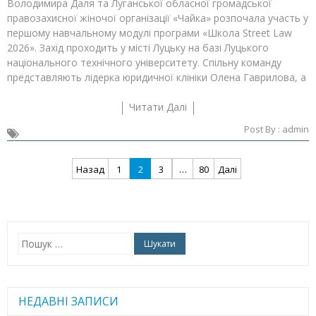
Володимира Даля та Луганської обласної громадської
правозахисної жіночої організації «Чайка» розпочала участь у
першому навчальному модулі програми «Школа Street Law
2026». Захід проходить у місті Луцьку на базі Луцького
національного технічного університету. Спільну команду
представляють лідерка юридичної клініки Олена Гаврилова, а
Читати Далі
Post By :
admin
Навігація
Назад
1
2
3
…
80
Далі
записів
Пошук:
НЕДАВНІ ЗАПИСИ