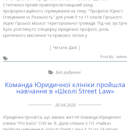
Степченко провів правопросвітницький захід
профорієнтаційного спрямування на тему: “Професія Юрист:
Очікування vs Реальність” для учнів 9 та 11 класів Гірського
ліцею Гірської міської територіальної громади. Під час зустрічі
було розглянуто специфіку юридичної професії, роль
критичного мислення та правової логіки у
Читати Далі
Post By :
admin
Без рубрики
Команда Юридичної клініки пройшла
навчання в «Школі Street Law»
30.04.2026
Юридична просвіта, що змінює життя! Команда Юридичної
клініки “Pro bono” СНУ ім. В. Даля спільно з ГО «Чайка»
пройшла навчання в «Школі Street Law»! З 21 по 24 квітня