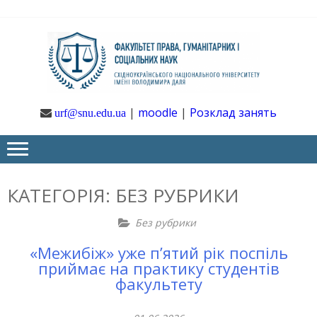
Skip
Skip
to
to
navigation
content
Ф
Юрфак
СНУ ім. В.
Даля
ГУ
|
moodle
|
Розклад занять
urf@snu.edu.ua
І 
НА
КАТЕГОРІЯ:
БЕЗ РУБРИКИ
Без рубрики
«Межибіж» уже п’ятий рік поспіль
приймає на практику студентів
факультету