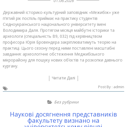
01.06.2026
Державний історико-культурний заповідник «Межибіж» уже
п’ятий рік поспіль приймає на практику студентів
Східноукраїнського національного університету імені
Володимира Даля. Протягом місяця майбутні історики та
археологи (спеціальність В9, 032) під керівництвом
професора Юрія Бровендера закріплюватимуть теорію на
практиці. Цього сезону перед ними поставлені масштабні
завдання: археологічне обстеження Меджибізького
мікрорайону для пошуку нових об’єктів та розкопки давнього
кургану.
Читати Далі
Post By :
admin
Без рубрики
Наукові досягнення представників
факультету визнано на
університетському рівнві