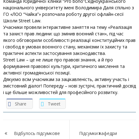
Команда
Юридичної клініки “Pro bono”
Східноукраїнського
національного університету імені Володимира Даля спільно з
ГО «ЛОО “Чайка”» розпочала роботу другої офлайн-сесії
Школи Street Law.
Учасники провели інтерактивне заняття на тему «Реалізація
та захист прав людини: що змінив воєнний стан», під час
якого обговорили особливості реалізації конституційних прав
і свобод в умовах воєнного стану, механізми їх захисту та
практичні аспекти застосування законодавства.
Street Law – це не лише про правові знання, а й про
формування правової культури, критичного мислення та
активної громадянської позиції.
Дякуємо всім учасникам за зацікавленість, активну участь і
змістовний діалог! Попереду – нові зустрічі, практичний досвід
і ще більше можливостей для професійного розвитку.
Share
Tweet
Навігація
записів
Відбулось підсумкове
Підсумки кафедри