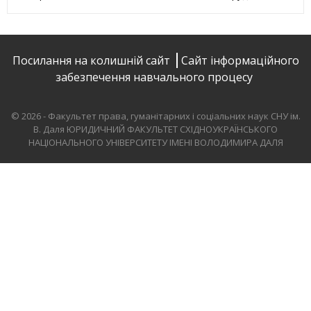
Посилання на колишній сайт
Сайт інформаційного
забезпечення навчального процесу
© 2026 - Факультет права, гуманітарних і соціальних наук СНУ ім.
В. Даля
ЮРИДИЧНИЙ ФАКУЛЬТЕТ СХІДНОУКРАЇНСЬКОГО
НАЦІОНАЛЬНОГО УНІВЕРСИТЕТУ ІМЕНІ ВОЛОДИМИРА ДАЛЯ