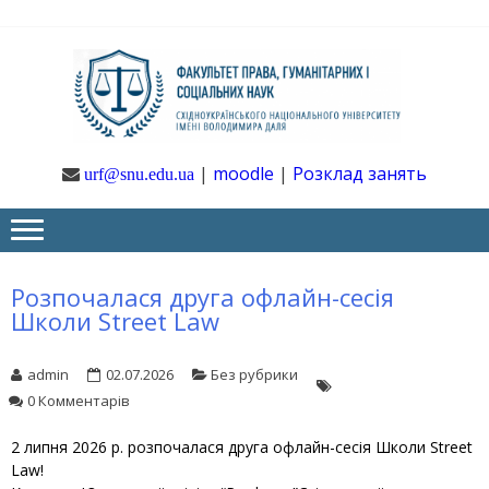
Skip
Skip
to
to
navigation
content
Ф
Юрфак
СНУ ім. В.
Даля
ГУ
|
moodle
|
Розклад занять
urf@snu.edu.ua
І 
НА
Розпочалася друга офлайн-сесія
Школи Street Law
admin
02.07.2026
Без рубрики
0 Комментарів
2 липня 2026 р. розпочалася друга офлайн-сесія Школи Street
Law!