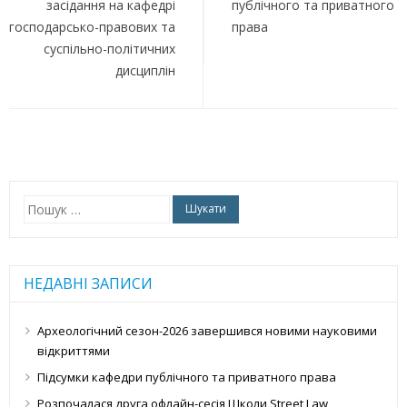
засідання на кафедрі
публічного та приватного
господарсько-правових та
права
суспільно-політичних
дисциплін
Пошук:
НЕДАВНІ ЗАПИСИ
Археологічний сезон-2026 завершився новими науковими
відкриттями
Підсумки кафедри публічного та приватного права
Розпочалася друга офлайн-сесія Школи Street Law