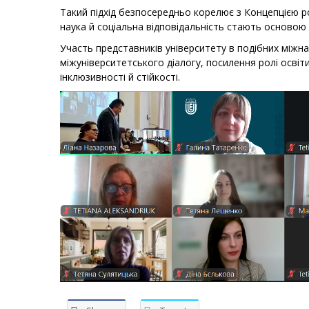
Такий підхід безпосередньо корелює з Концепцією роз
наука й соціальна відповідальність стають основою 
Участь представників університету в подібних між
міжуніверситетського діалогу, посилення ролі освіт
інклюзивності й стійкості.