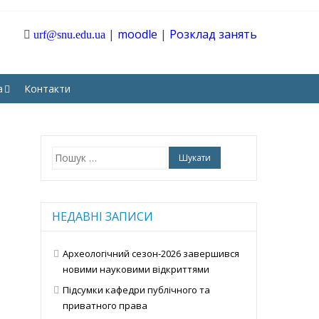
|
moodle
|
Розклад занять
urf@snu.edu.ua
ТАРНИХ І СОЦІАЛЬНИХ
а
Контакти
Пошук:
НЕДАВНІ ЗАПИСИ
Археологічний сезон-2026 завершився
новими науковими відкриттями
Підсумки кафедри публічного та
приватного права