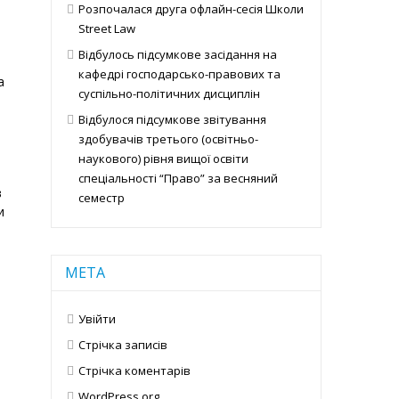
Розпочалася друга офлайн-сесія Школи
Street Law
Відбулось підсумкове засідання на
кафедрі господарсько-правових та
а
суспільно-політичних дисциплін
Відбулося підсумкове звітування
здобувачів третього (освітньо-
наукового) рівня вищої освіти
спеціальності “Право” за весняний
в
семестр
и
МЕТА
Увійти
Стрічка записів
Стрічка коментарів
WordPress.org