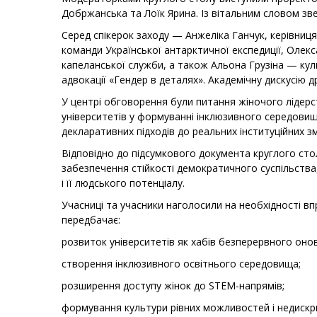
Добржанська та Лоїк Ярина. Із вітальним словом з
Серед спікерок заходу — Анжеліка Ганчук, керівниця 
команди Української антарктичної експедиції, Олекс
капеланської служби, а також Альона Грузіна — куль
адвокації «Гендер в деталях». Академічну дискусію д
У центрі обговорення були питання жіночого лідерств
університетів у формуванні інклюзивного середовищ
декларативних підходів до реальних інституційних зм
Відповідно до підсумкового документа круглого стол
забезпечення стійкості демократичного суспільства,
і її людського потенціалу.
Учасниці та учасники наголосили на необхідності вп
передбачає:
розвиток університетів як хабів безперервного оно
створення інклюзивного освітнього середовища;
розширення доступу жінок до STEM-напрямів;
формування культури рівних можливостей і недискри