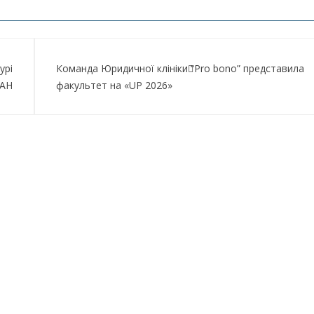
урі
Команда Юридичної клініки “Pro bono” представила
МАН
факультет на «UP 2026»