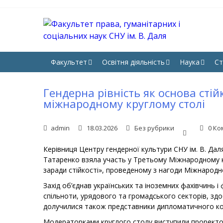
Skip
Skip
to
to
navigation
content
ФА
Юрфак 
НА
Факультет
Освітня діяльність
Наука
Ст
Гендерна рівність як основа стій
міжнародному круглому столі
admin
18.03.2026
Без рубрики
0 Ко
Керівниця Центру гендерної культури СНУ ім. В. Да
Татаренко взяла участь у Третьому Міжнародному кр
заради стійкості», проведеному з нагоди Міжнародн
Захід об’єднав українських та іноземних фахівчинь і
спільноти, урядового та громадського секторів, здоб
долучилися також представники дипломатичного кор
Модераторками круглого столу виступили проректорк