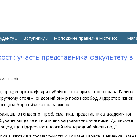
КУЛЬТЕТ ПРАВА, ГУМАНІ
СНУ ім. В. Даля
УК СНУ ІМ. В. ДАЛЯ
уденту
Вступнику
Молодіжне правниче містечко
Мап
кості: участь представника факультету в
мментарів
ля, професорка кафедри публічного та приватного права Галина
углому столі «Гендерний вимір прав і свобод: Лідерство жінок
ого дня боротьби за права жінок.
 фахівців із гендерної проблематики, представників академічної
увачів вищої освіти й інших зацікавлених учасників. До дискусії
пусу, що підкреслює високий міжнародний рівень події.
а зі зв’язків з громадськістю КНУ імені Тараса Шевченка Олена