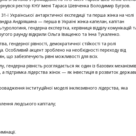
вернувся ректор КНУ імені Тараса Шевченка Володимир Бугров.
31-ї Української антарктичної експедиції та перша жінка на чолі
андра Андріяшина — перша в Україні жінка-капелан, капітан
турологиня, гендерна експертка, керівниця відділу комунікацій т
ругого раунду відкрили Ольга Іващенко та Інна Тукаленко.
а, гендерної рівності, демократичної стійкості та ролі
а. Особливий акцент зроблено на необхідності переходу від
ін, що забезпечують рівні можливості для всіх.
у, гендерна рівність розглядається як один із базових механізмі
 а підтримка лідерства жінок — як інвестиція в розвиток держав
ровадження інституційної моделі інклюзивного лідерства, яка
влення людського капіталу;
мінації.