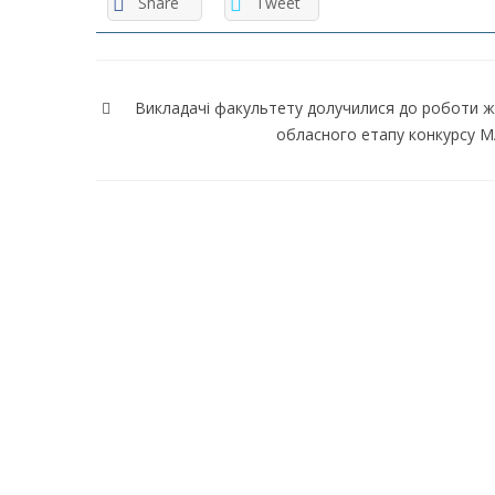
Share
Tweet
Навігація
записів
Викладачі факультету долучилися до роботи ж
обласного етапу конкурсу 