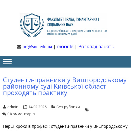
Skip
Skip
to
to
navigation
content
Ф
Юрфак
СНУ ім. В.
Даля
ГУ
|
moodle
|
Розклад занять
urf@snu.edu.ua
І 
НА
Студенти-правники у Вишгородському
районному суді Київської області
проходять практику
admin
14.02.2026
Без рубрики
0 Комментарів
Перші кроки в професії: студенти-правники у
Вишгородському