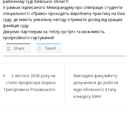
районному суді Київської області
У рамках підписаного Меморандуму про співпрацю студенти
спеціальності «Право» проходять виробничу практику на базі
суду, де мають унікальну нагоду отримати досвід від кращих
фахівців суду.
Дякуємо партнерам за теплу зустріч та можливість
професійного гартування!
Share
Tweet
Навігація
записів
2 лютого 2026 року не
Викладачі факультету
стало професора Бориса
долучилися до роботи
Григоровича Розовського
журі обласного етапу
конкурсу МАН