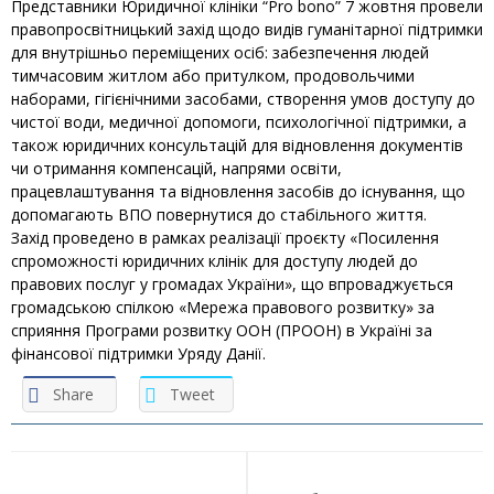
Представники
Юридичної клініки “Pro bono”
7 жовтня провели
правопросвітницький захід щодо видів гуманітарної підтримки
для внутрішньо переміщених осіб: забезпечення людей
тимчасовим житлом або притулком, продовольчими
наборами, гігієнічними засобами, створення умов доступу до
чистої води, медичної допомоги, психологічної підтримки, а
також юридичних консультацій для відновлення документів
чи отримання компенсацій, напрями освіти,
працевлаштування та відновлення засобів до існування, що
допомагають ВПО повернутися до стабільного життя.
Захід проведено в рамках реалізації проєкту «Посилення
спроможності юридичних клінік для доступу людей до
правових послуг у громадах України», що впроваджується
громадською спілкою «Мережа правового розвитку» за
сприяння Програми розвитку ООН (ПРООН) в Україні за
фінансової підтримки Уряду Данії.
Share
Tweet
Навігація