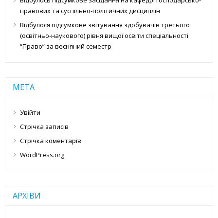
Відбулось підсумкове засідання на кафедрі господарсько-
правових та суспільно-політичних дисциплін
Відбулося підсумкове звітування здобувачів третього
(освітньо-наукового) рівня вищої освіти спеціальності
“Право” за весняний семестр
МЕТА
Увійти
Стрічка записів
Стрічка коментарів
WordPress.org
АРХІВИ