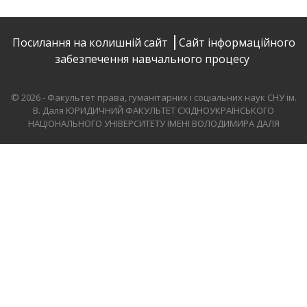
Посилання на колишній сайт
Сайт інформаційного
забезпечення навчального процесу
© 2026 - Факультет права, гуманітарних і соціальних наук СНУ ім.
В. Даля
ЮРИДИЧНИЙ ФАКУЛЬТЕТ СХІДНОУКРАЇНСЬКОГО
НАЦІОНАЛЬНОГО УНІВЕРСИТЕТУ ІМЕНІ ВОЛОДИМИРА ДАЛЯ