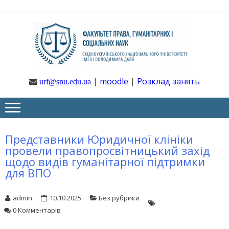
Skip
Skip
to
to
navigation
content
Ф
Юрфак
СНУ ім. В.
Даля
ГУ
|
moodle
|
Розклад занять
urf@snu.edu.ua
І 
НА
Представники Юридичної клініки
провели правопросвітницький захід
щодо видів гуманітарної підтримки
для ВПО
admin
10.10.2025
Без рубрики
0 Комментарів