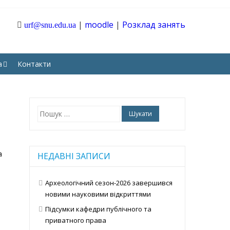
|
moodle
|
Розклад занять
urf@snu.edu.ua
ТАРНИХ І СОЦІАЛЬНИХ
а
Контакти
Пошук:
а
НЕДАВНІ ЗАПИСИ
Археологічний сезон-2026 завершився
новими науковими відкриттями
Підсумки кафедри публічного та
приватного права