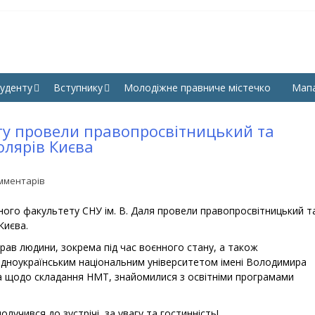
КУЛЬТЕТ ПРАВА, ГУМАНІ
СНУ ім. В. Даля
УК СНУ ІМ. В. ДАЛЯ
уденту
Вступнику
Молодіжне правниче містечко
Мап
ту провели правопросвітницький та
олярів Києва
мментарів
ного факультету СНУ ім. В. Даля провели правопросвітницький т
Києва.
рав людини, зокрема під час воєнного стану, а також
ідноукраїнським національним університетом імені Володимира
а щодо складання НМТ, знайомилися з освітніми програмами
олучився до зустрічі, за увагу та гостинність!