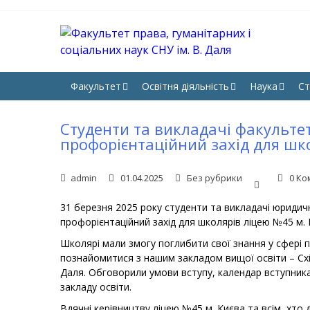
Skip
Skip
to
to
navigation
content
ФА
Юрфак 
НА
Факультет
Освітня діяльність
Наука
Ст
Студенти та викладачі факульте
профорієнтаційний захід для шк
admin
01.04.2025
Без рубрики
0 Ко
31 березня 2025 року студенти та викладачі юридич
профорієнтаційний захід для школярів ліцею №45 м. 
Школярі мали змогу поглибити свої знання у сфері п
познайомитися з нашим закладом вищої освіти – Сх
Даля. Обговорили умови вступу, календар вступник
закладу освіти.
Вдячні керівництву ліцею №45 м. Києва та всім, хто д