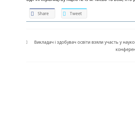
Share
Tweet
Навігація
записів
Викладач і здобувач освіти взяли участь у науко
конферен