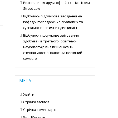
Розпочалася друга офлайн-сесія Школи
Street Law
Відбулось підсумкове засідання на
кафедрі господарсько-правових та
суспільно-політичних дисциплін
Відбулося підсумкове звітування
здобувачів третього (освітньо-
наукового) рівня вищої освіти
спеціальності “Право” за весняний
семестр
МЕТА
Увійти
Стрічка записів
Стрічка коментарів
WordPress.org