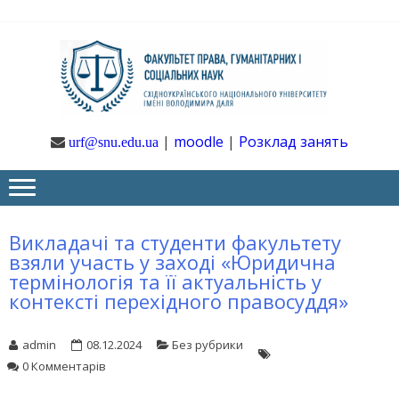
Skip
Skip
to
to
navigation
content
Ф
Юрфак
СНУ ім. В.
Даля
ГУ
|
moodle
|
Розклад занять
urf@snu.edu.ua
І 
НА
Викладачі та студенти факультету
взяли участь у заході «Юридична
термінологія та її актуальність у
контексті перехідного правосуддя»
admin
08.12.2024
Без рубрики
0 Комментарів