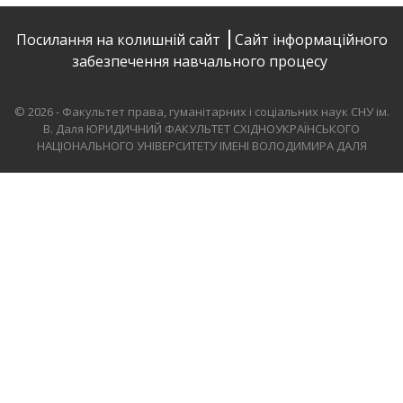
Посилання на колишній сайт
Сайт інформаційного
забезпечення навчального процесу
© 2026 - Факультет права, гуманітарних і соціальних наук СНУ ім.
В. Даля
ЮРИДИЧНИЙ ФАКУЛЬТЕТ СХІДНОУКРАЇНСЬКОГО
НАЦІОНАЛЬНОГО УНІВЕРСИТЕТУ ІМЕНІ ВОЛОДИМИРА ДАЛЯ