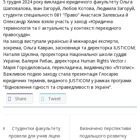
5 грудня 2024 року викладачі юридичного факультету Ольга
Шаповалова, Іван Загоруй, Любов Котова, Людмила Загоруй,
студенти спеціальності 081 “Право” Анастасія Залевська й
Олександр Хилюк взяли участь у заході «Юридична
термінологія та її актуальність у контексті перехідного
правосуддя».
На заході виступали українські й міжнародні експерти,
зокрема, Ольга Кавран, засновниця та директорка IUSTICOM;
Наталія Шукліна, проректорка Національної школи суддів
України; Валерія Рибак, директорка Human Rights Vector і
Марія Городиловська, перекладачка, видавництво «Літопис».
Важливою подією заходу стала презентація Глосарію
юридичних термінів, виданого JUSTICOM у рамках програми
“Відновлення гідності та справедливості в Україні”.
Share
Tweet
Навігація
записів
Студентки факультету
Визначено перспективи
провели для учнів ліцею
подальшого розвитку