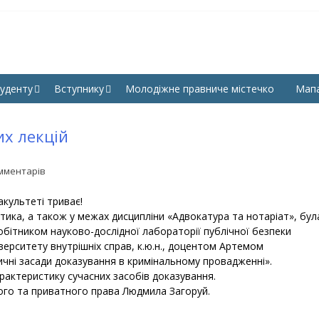
КУЛЬТЕТ ПРАВА, ГУМАНІ
СНУ ім. В. Даля
УК СНУ ІМ. В. ДАЛЯ
уденту
Вступнику
Молодіжне правниче містечко
Мап
их лекцій
мментарів
культеті триває!
стика, а також у межах дисципліни «Адвокатура та нотаріат», бул
бітником науково-дослідної лабораторії публічної безпеки
ерситету внутрішніх справ, к.ю.н., доцентом Артемом
чні засади доказування в кримінальному провадженні».
рактеристику сучасних засобів доказування.
го та приватного права Людмила Загоруй.