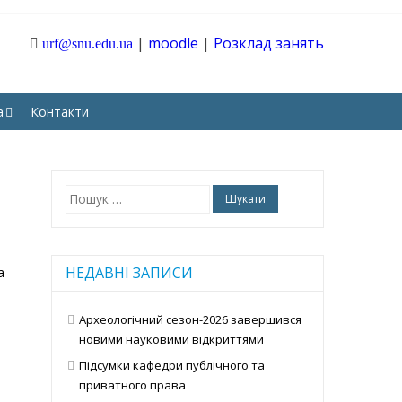
|
moodle
|
Розклад занять
urf@snu.edu.ua
ТАРНИХ І СОЦІАЛЬНИХ
а
Контакти
Пошук:
НЕДАВНІ ЗАПИСИ
а
Археологічний сезон-2026 завершився
новими науковими відкриттями
Підсумки кафедри публічного та
приватного права