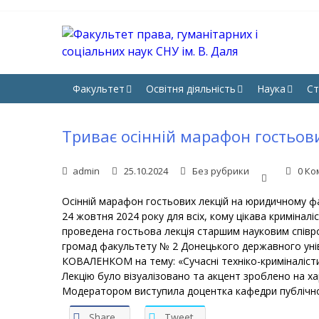
Skip
Skip
to
to
navigation
content
ФА
Юрфак 
НА
Факультет
Освітня діяльність
Наука
Ст
Триває осінній марафон гостьов
admin
25.10.2024
Без рубрики
0 Ко
Осінній марафон гостьових лекцій на юридичному фа
24 жовтня 2024 року для всіх, кому цікава криміналі
проведена гостьова лекція старшим науковим співро
громад факультету № 2 Донецького державного унів
КОВАЛЕНКОМ на тему: «Сучасні техніко-криміналісти
Лекцію було візуалізовано та акцент зроблено на ха
Модератором виступила доцентка кафедри публічно
Share
Tweet