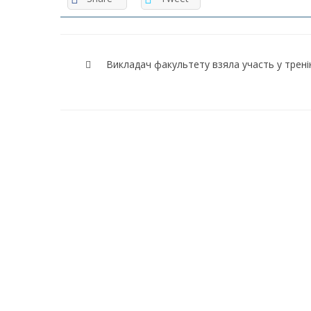
Навігація
записів
Викладач факультету взяла участь у трені