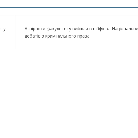
нгу
Аспіранти факультету вийшли в півфінал Національн
дебатів з кримінального права