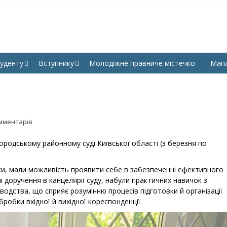
КУЛЬТЕТ ПРАВА, ГУМАНІ
СНУ ім. В. Даля
УК СНУ ІМ. В. ДАЛЯ
уденту
Вступнику
Молодіжне правниче містечко
Мап
мментарів
родському районному суді Київської області (з березня по
и, мали можливість проявити себе в забезпеченні ефективного
і доручення в канцелярії суду, набули практичних навичок з
одства, що сприяє розумінню процесів підготовки й організації
бробки вхідної й вихідної кореспонденції.