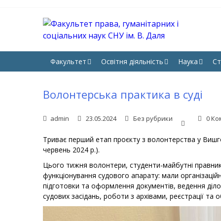
Skip
Skip
to
to
navigation
content
ФА
Юрфак 
НА
Факультет
Освітня діяльність
Наука
Ст
Волонтерська практика в суді
admin
23.05.2024
Без рубрики
0 Ко
Триває перший етап проєкту з волонтерства у Вишго
червень 2024 р.).
Цього тижня волонтери, студенти-майбутні правник
функціонування судового апарату: мали організаційн
підготовки та оформлення документів, ведення ділов
судових засідань, роботи з архівами, реєстрації та о