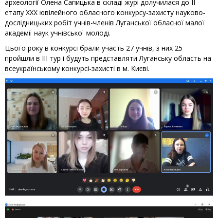
археології Олена Сапицька в складі журі долучилася до ІІ
етапу ХХХ ювілейного обласного конкурсу-захисту науково-
дослідницьких робіт учнів-членів Луганської обласної малої
академії наук учнівської молоді.
Цього року в конкурсі брали участь 27 учнів, з них 25
пройшли в ІІІ тур і будуть представляти Луганську область на
всеукраїнському конкурсі-захисті в м. Києві.