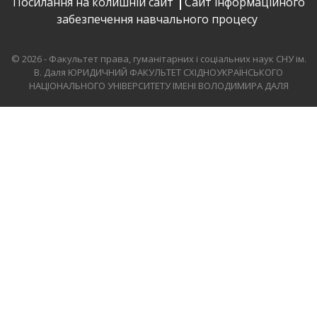
Посилання на колишній сайт
Сайт інформаційного
забезпечення навчального процесу
© 2026 - Факультет права, гуманітарних і соціальних наук СНУ ім.
В. Даля
ЮРИДИЧНИЙ ФАКУЛЬТЕТ СХІДНОУКРАЇНСЬКОГО
НАЦІОНАЛЬНОГО УНІВЕРСИТЕТУ ІМЕНІ ВОЛОДИМИРА ДАЛЯ