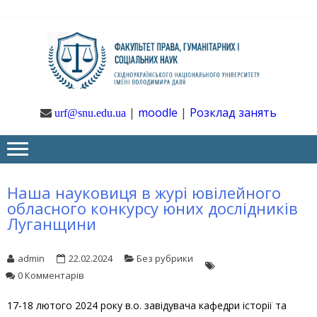
Skip
Skip
to
to
navigation
content
Ф
Юрфак
СНУ ім. В.
Даля
ГУ
|
moodle
|
Розклад занять
urf@snu.edu.ua
І 
НА
Наша науковиця в журі ювілейного
обласного конкурсу юних дослідників
Луганщини
admin
22.02.2024
Без рубрики
0 Комментарів
17-18 лютого 2024 року в.о. завідувача кафедри історії та