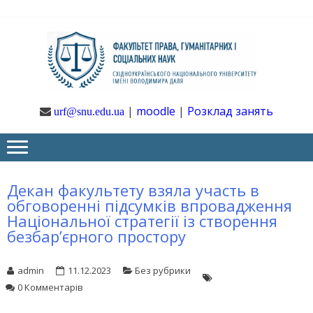
Skip
Skip
to
to
navigation
content
Ф
Юрфак
СНУ ім. В.
Даля
ГУ
|
moodle
|
Розклад занять
urf@snu.edu.ua
І 
НА
Декан факультету взяла участь в
обговоренні підсумків впровадження
Національної стратегії із створення
безбар’єрного простору
admin
11.12.2023
Без рубрики
0 Комментарів