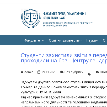
Skip
Skip
to
to
navigation
content
ФА
Юрфак 
НА
Факультет
Освітня діяльність
Наука
Ст
Студенти захистили звіти з пер
проходили на базі Центру ґендер
admin
29.11.2023
Без рубрики
0 Ко
Здобувачі другого освітнього ступеня вищої освіти 
Гончар та Данило Божич захистили звіти з переддип
культури СНУ ім. В. Даля.
Під час практики здобувачі ознайомилися з історією
напрямками його діяльності та головними надбаннями