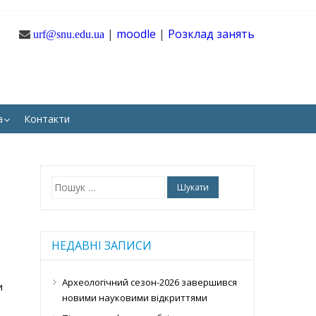
|
moodle
|
Розклад занять
urf@snu.edu.ua
ТАРНИХ І СОЦІАЛЬНИХ
а
Контакти
Пошук:
НЕДАВНІ ЗАПИСИ
Археологічний сезон-2026 завершився
и
новими науковими відкриттями