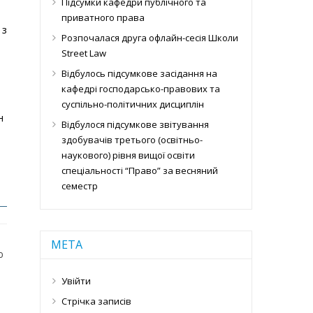
Підсумки кафедри публічного та
приватного права
 з
Розпочалася друга офлайн-сесія Школи
Street Law
Відбулось підсумкове засідання на
кафедрі господарсько-правових та
суспільно-політичних дисциплін
н
Відбулося підсумкове звітування
здобувачів третього (освітньо-
наукового) рівня вищої освіти
спеціальності “Право” за весняний
семестр
МЕТА
ю
Увійти
Стрічка записів