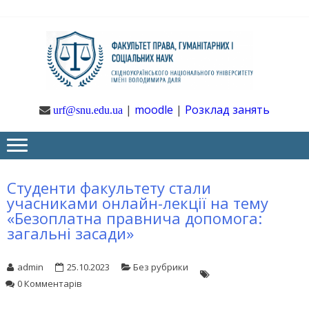
Skip
Skip
to
to
navigation
content
Ф
Юрфак
СНУ ім. В.
Даля
ГУ
|
moodle
|
Розклад занять
urf@snu.edu.ua
І 
НА
Студенти факультету стали
учасниками онлайн-лекції на тему
«Безоплатна правнича допомога:
загальні засади»
admin
25.10.2023
Без рубрики
0 Комментарів