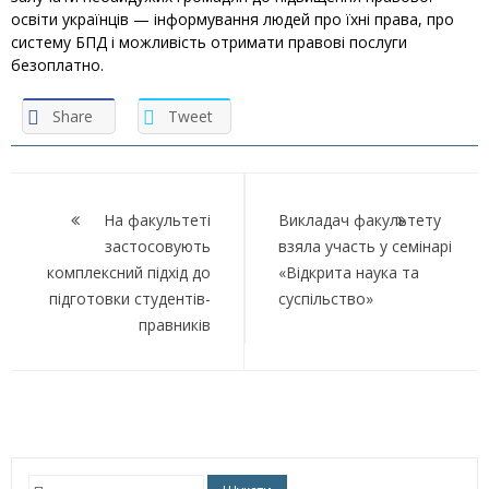
освіти українців — інформування людей про їхні права, про
систему БПД і можливість отримати правові послуги
безоплатно.
Share
Tweet
Навігація
записів
На факультеті
Викладач факультету
застосовують
взяла участь у семінарі
комплексний підхід до
«Відкрита наука та
підготовки студентів-
суспільство»
правників
Пошук: