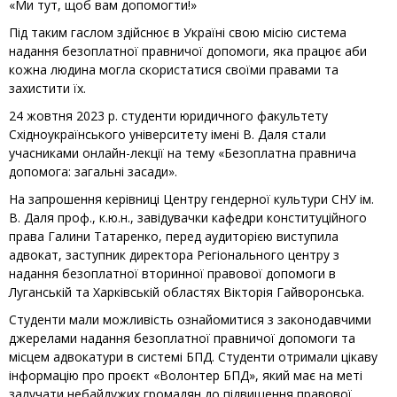
«Ми тут, щоб вам допомогти!»
Під таким гаслом здійснює в Україні свою місію система
надання безоплатної правничої допомоги, яка працює аби
кожна людина могла скористатися своїми правами та
захистити їх.
24 жовтня 2023 р. студенти юридичного факультету
Східноукраїнського університету імені В. Даля стали
учасниками онлайн-лекції на тему «Безоплатна правнича
допомога: загальні засади».
На запрошення керівниці Центру гендерної культури СНУ ім.
В. Даля проф., к.ю.н., завідувачки кафедри конституційного
права Галини Татаренко, перед аудиторією виступила
адвокат, заступник директора Регіонального центру з
надання безоплатної вторинної правової допомоги в
Луганській та Харківській областях Вікторія Гайворонська.
Студенти мали можливість ознайомитися з законодавчими
джерелами надання безоплатної правничої допомоги та
місцем адвокатури в системі БПД. Студенти отримали цікаву
інформацію про проєкт «Волонтер БПД», який має на меті
залучати небайдужих громадян до підвищення правової