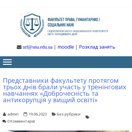
Skip
Skip
to
to
navigation
content
Ф
Юрфак
СНУ ім. В.
Даля
ГУ
|
moodle
|
Розклад занять
urf@snu.edu.ua
І 
НА
Представники факультету протягом
трьох днів брали участь у тренінгових
навчаннях «Доброчесність та
антикорупція у вищий освіті»
admin
19.06.2023
Без рубрики
0 Комментарів