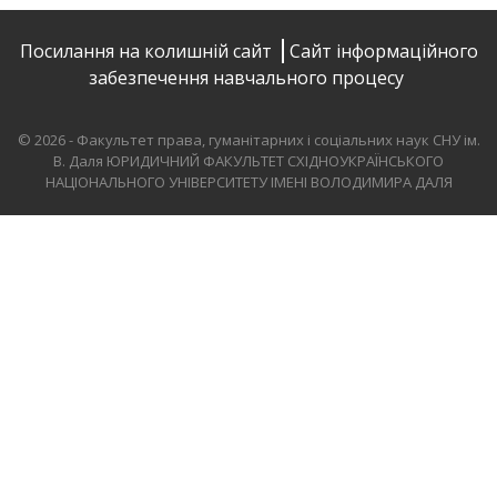
Посилання на колишній сайт
Сайт інформаційного
забезпечення навчального процесу
© 2026 - Факультет права, гуманітарних і соціальних наук СНУ ім.
В. Даля
ЮРИДИЧНИЙ ФАКУЛЬТЕТ СХІДНОУКРАЇНСЬКОГО
НАЦІОНАЛЬНОГО УНІВЕРСИТЕТУ ІМЕНІ ВОЛОДИМИРА ДАЛЯ