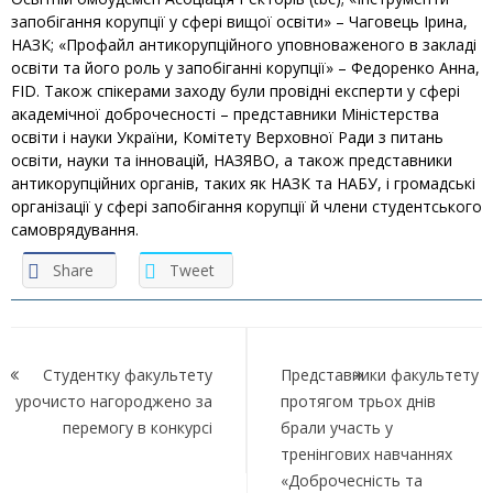
запобігання корупції у сфері вищої освіти» – Чаговець Ірина,
НАЗК; «Профайл антикорупційного уповноваженого в закладі
освіти та його роль у запобіганні корупції» – Федоренко Анна,
FID. Також спікерами заходу були провідні експерти у сфері
академічної доброчесності – представники Міністерства
освіти і науки України, Комітету Верховної Ради з питань
освіти, науки та інновацій, НАЗЯВО, а також представники
антикорупційних органів, таких як НАЗК та НАБУ, і громадські
організації у сфері запобігання корупції й члени студентського
самоврядування.
Share
Tweet
Навігація
записів
Студентку факультету
Представники факультету
урочисто нагороджено за
протягом трьох днів
перемогу в конкурсі
брали участь у
тренінгових навчаннях
«Доброчесність та