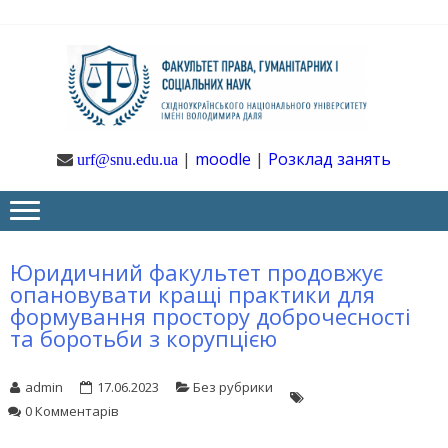
Skip
Skip
to
to
navigation
content
Ф
Юрфак
СНУ ім. В.
Даля
ГУ
|
moodle
|
Розклад занять
urf@snu.edu.ua
І 
НА
Юридичний факультет продовжує
опановувати кращі практики для
формування простору доброчесності
та боротьби з корупцією
admin
17.06.2023
Без рубрики
0 Комментарів