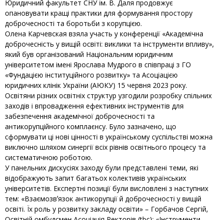
Юридичний факультет СНУ ім. В. Даля продовжує
опановувати кращі практики для формування простору
доброчесності та боротьби з корупцією.
Олена Карчевская взяла участь у конференції «Академічна
доброчесність у вищій освіті: виклики та інструменти впливу»,
який був організований Національним юридичним
університетом імені Ярослава Мудрого в співпраці з ГО
«Фундацією інституційного розвитку» та Асоціацією
юридичних клінік України (АЮКУ) 15 червня 2023 року.
Освітяни різних освітніх структур узгодили розробку спільних
заходів і впровадження ефективних інструментів для
забезпечення академічної доброчесності та
антикорупційного комплаєнсу. Було зазначено, що
сформувати ці нові цінності в українському суспільстві можна
виключно шляхом синергії всіх рівнів освітнього процесу та
систематичною роботою.
У панельних дискусіях заходу були представлені теми, які
відображують запит багатьох колективів українських
університетів. Експертні позиції були висловлені з наступних
тем: «Взаємозвʼязок антикорупції й доброчесності у вищій
освіті. Їх роль у розвитку закладу освіти» – Горбачов Сергій,
Освітній омбудсмен Асоціація Ректорів (tbc); «Інструменти