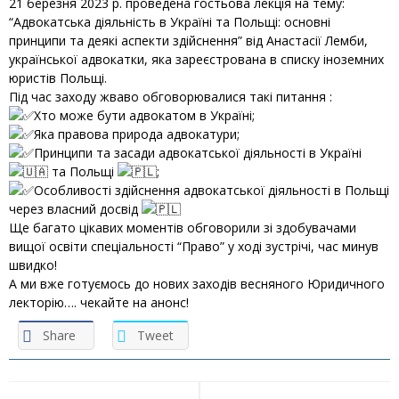
21 березня 2023 р. проведена гостьова лекція на тему:
“Адвокатська діяльність в Україні та Польщі: основні
принципи та деякі аспекти здійснення” від Анастасії Лемби,
української адвокатки, яка зареєстрована в списку іноземних
юристів Польщі.
Під час заходу жваво обговорювалися такі питання :
Хто може бути адвокатом в Україні;
Яка правова природа адвокатури;
Принципи та засади адвокатської діяльності в Україні
та Польщі
;
Особливості здійснення адвокатської діяльності в Польщі
через власний досвід
Ще багато цікавих моментів обговорили зі здобувачами
вищої освіти спеціальності “Право” у ході зустрічі, час минув
швидко!
А ми вже готуємось до нових заходів весняного Юридичного
лекторію…. чекайте на анонс!
Share
Tweet
Навігація