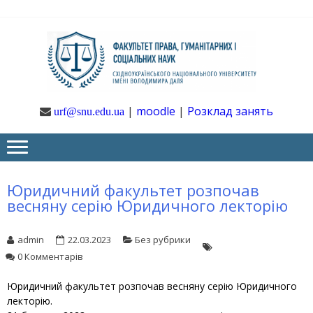
Skip
Skip
to
to
navigation
content
Ф
Юрфак
СНУ ім. В.
Даля
ГУ
|
moodle
|
Розклад занять
urf@snu.edu.ua
І 
НА
Юридичний факультет розпочав
весняну серію Юридичного лекторію
admin
22.03.2023
Без рубрики
0 Комментарів
Юридичний факультет розпочав весняну серію Юридичного
лекторію.