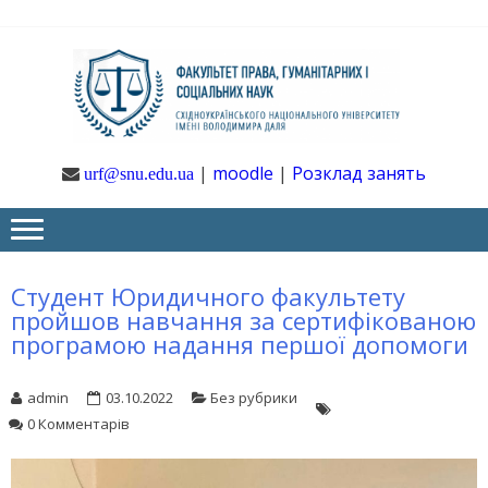
Skip
Skip
to
to
navigation
content
Ф
Юрфак
СНУ ім. В.
Даля
ГУ
|
moodle
|
Розклад занять
urf@snu.edu.ua
І 
НА
Студент Юридичного факультету
пройшов навчання за сертифікованою
програмою надання першої допомоги
admin
03.10.2022
Без рубрики
0 Комментарів