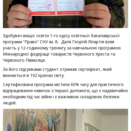
Здобувач вищої освіти 1-го курсу освітньої бакалаврської
програми “Право” СНУ ім. В. Даля Георгій Ліпартія взяв
участь у 12-годинному тренінгу за навчальною програмою
Міжнародної федерації товариств Червоного Хреста та
Червоного Півмісяця.
За його підсумками студент отримав сертифікат, який
визнається в 192 країнах світу.
Сертифікована програма містила 60% часу для практичного
відпрацювання навичок з першої допомоги, що є надзвичайно
необхідним під час війни і є важливою складовою безпеки
людей.