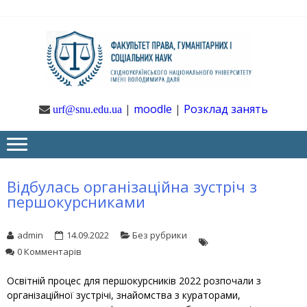
Skip
Skip
to
to
navigation
content
Ф
Юрфак
СНУ ім. В.
Даля
ГУ
|
moodle
|
Розклад занять
urf@snu.edu.ua
І 
НА
Відбулась організаційна зустріч з
першокурсниками
admin
14.09.2022
Без рубрики
0 Комментарів
Освітній процес для першокурсників 2022 розпочали з
організаційної зустрічі, знайомства з кураторами,