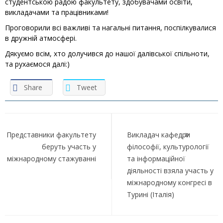
студентською радою факультету, здобувачами освіти,
викладачами та працівниками!
Проговорили всі важливі та нагальні питання, поспілкувалися
в дружній атмосфері.
Дякуємо всім, хто долучився до нашої далівської спільноти,
та рухаємося далі:)
Share
Tweet
Навігація
записів
Представники факультету
Викладач кафедри
беруть участь у
філософії, культурології
міжнародному стажуванні
та інформаційної
діяльності взяла участь у
міжнародному конгресі в
Турині (Італія)