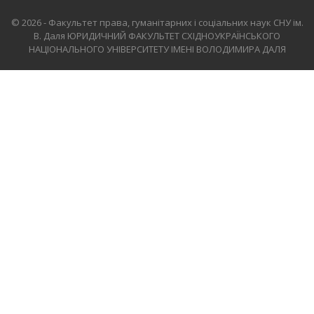
© 2026 - Факультет права, гуманітарних і соціальних наук СНУ ім.
В. Даля
ЮРИДИЧНИЙ ФАКУЛЬТЕТ СХІДНОУКРАЇНСЬКОГО
НАЦІОНАЛЬНОГО УНІВЕРСИТЕТУ ІМЕНІ ВОЛОДИМИРА ДАЛЯ