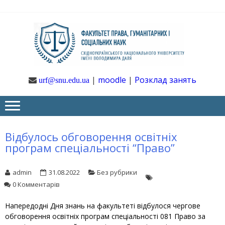
Skip
Skip
to
to
navigation
content
Ф
Юрфак
СНУ ім. В.
Даля
ГУ
|
moodle
|
Розклад занять
urf@snu.edu.ua
І 
НА
Відбулось обговорення освітніх
програм спеціальності “Право”
admin
31.08.2022
Без рубрики
0 Комментарів
Напередодні Дня знань на факультеті відбулося чергове
обговорення освітніх програм спеціальності 081 Право за