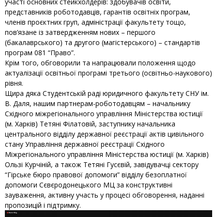
участі основних стейкхолдерів: здобувачів освіти,
представників роботодавців, гарантів освітніх програм,
членів проєктних груп, адміністрації факультету тощо,
пов’язане із затвердженням нових – першого
(бакалаврського) та другого (магістерського) – стандартів
програм 081 “Право”.
Крім того, обговорили та напрацювали положення щодо
актуалізації освітньої програмі третього (освітньо-наукового)
рівня.
Щира дяка
Студентській раді юридичного факультету СНУ ім.
В. Даля
, нашим партнерам-роботодавцям – начальнику
Східного міжрегіонального
управління
Міністерства юстиції
(м. Харків) Тетяні Філатовій
, заступнику начальника
центрального відділу державної реєстрації актів цивільного
стану Управління державної реєстрації Східного
Міжрегіонального управління Міністерства юстиції (м. Харків)
Ользі Курчіній, а також
Тетяні Гусєвій, завідувачці сектору
“Гірське бюро правової допомоги” відділу безоплатної
допомоги Сєвєродонецького МЦ за конструктивні
зауваження, активну участь у процесі обговорення, наданні
пропозицій і підтримку.