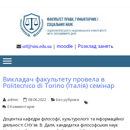
Skip
Skip
to
to
navigation
content
Ф
Юрфак
СНУ ім. В.
Даля
ГУ
|
moodle
|
Розклад занять
urf@snu.edu.ua
І 
НА
Викладач факультету провела в
Politecnico di Torino (Італія) семінар
admin
08.06.2022
Без рубрики
0 Комментарів
Доцентка кафедри філософії, культурології та інформаційної
діяльності СНУ ім. В. Даля, кандидатка філософських наук