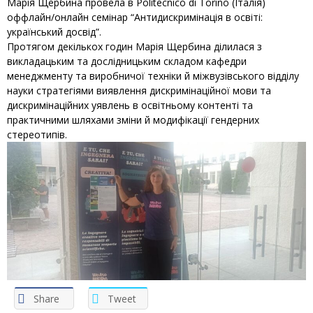
Марія Щербина провела в Politecnico di Torino (Італія)
оффлайн/онлайн семінар “Антидискримінація в освіті:
український досвід”.
Протягом декількох годин Марія Щербина ділилася з
викладацьким та дослідницьким складом кафедри
менеджменту та виробничої техніки й міжвузівського відділу
науки стратегіями виявлення дискримінаційної мови та
дискримінаційних уявлень в освітньому контенті та
практичними шляхами зміни й модифікації гендерних
стереотипів.
Share
Tweet