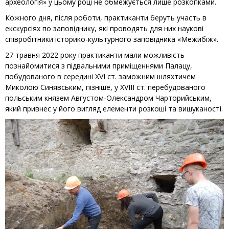
археологія» у цьому році не обмежується лише розкопками.
Кожного дня, після роботи, практиканти беруть участь в
екскурсіях по заповіднику, які проводять для них наукові
співробітники історико-культурного заповідника «Межибіж».
27 травня 2022 року практиканти мали можливість
познайомитися з підвальними приміщеннями Палацу,
побудованого в середині XVI ст. заможним шляхтичем
Миколою Синявським, пізніше, у XVIII ст. перебудованого
польським князем Августом-Олександром Чарторийським,
який привнес у його вигляд елементи розкоші та вишуканості.