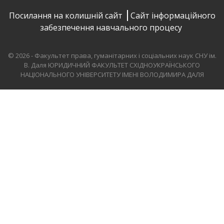
Посилання на колишній сайт
Сайт інформаційного
забезпечення навчального процесу
© 2026 - Факультет права, гуманітарних і соціальних наук СНУ ім.
В. Даля
ЮРИДИЧНИЙ ФАКУЛЬТЕТ СХІДНОУКРАЇНСЬКОГО
НАЦІОНАЛЬНОГО УНІВЕРСИТЕТУ ІМЕНІ ВОЛОДИМИРА ДАЛЯ