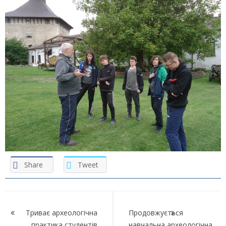
Share
Tweet
Навігація
записів
Триває археологічна
Продовжується
практика студентів
навчальна археологічна