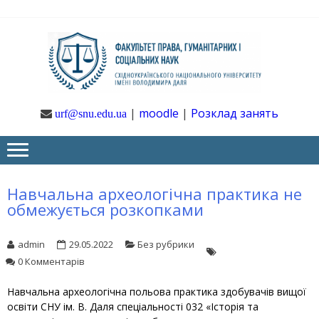
Skip
Skip
to
to
navigation
content
Ф
Юрфак
СНУ ім. В.
Даля
ГУ
|
moodle
|
Розклад занять
urf@snu.edu.ua
І 
НА
Навчальна археологічна практика не
обмежується розкопками
admin
29.05.2022
Без рубрики
0 Комментарів
Навчальна археологічна польова практика здобувачів вищої
освіти СНУ ім. В. Даля спеціальності 032 «Історія та