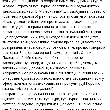
культурної спадщини та охорони пам’яток» (у рамках курсу
«Сучасні стратегії культурної політики», викладач доктор
філософських наук В.М. Леонтьєва) для здобувачів третього
(освітньо-наукового) рівня вищої освіти освітньої програми
«Культурологія» блискуче прочитала завідувач кафедри
конституційного права Галина Вікторівна Татаренко.
За загальною оцінкою слухачів лекції актуальний матеріал
був представлений чітко, у бездоганній логічній структурі,
змістовно та інформативно. Чудова презентація частково
розкривала, а частково й доповнювала те, про що говорила
лекторка. За словами одної із слухачок лекції, Олени
Полежаєвої: «Ми отримали нібито навігатор по
законодавству: тепер, якщо виникне потреба у якомусь
законі чи іншому документі, ми знаємо, де шукати».
Аспірантка 2-го року навчання Юлія Хлистун: “Лекція Галини
Вікторівни була всеосяжною, вона стала своєрідним гідом у
сферу українського законодавства про культуру! Коротко,
цікаво, змістовно, актуально!”
Аспірантка 2-го року навчання Ольга Тєлушкіна: “У лекції
підкреслено значущість культури, культурної спадщини як
суттєвої складової, підґрунтя для формування національної
ідеї. Обнадіює спостереження того, що зараз державна