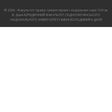
© 2026 - Факультет права, гуманітарних і соціальних наук СНУ ім.
В. Даля
ЮРИДИЧНИЙ ФАКУЛЬТЕТ СХІДНОУКРАЇНСЬКОГО
НАЦІОНАЛЬНОГО УНІВЕРСИТЕТУ ІМЕНІ ВОЛОДИМИРА ДАЛЯ