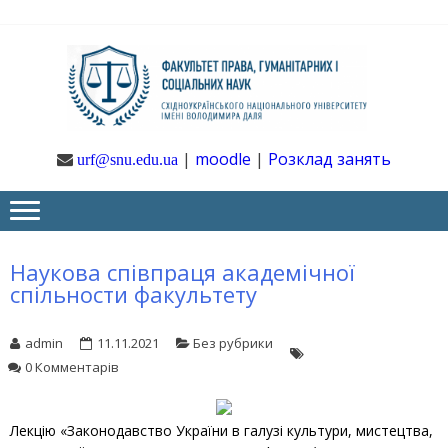
Skip
Skip
to
to
navigation
content
Ф
Юрфак
СНУ ім. В.
Даля
ГУ
|
moodle
|
Розклад занять
urf@snu.edu.ua
І 
НА
Наукова співпраця академічної
спільности факультету
admin
11.11.2021
Без рубрики
0 Комментарів
Лекцію «Законодавство України в галузі культури, мистецтва,