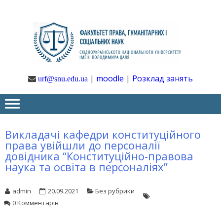
Skip
Skip
to
to
navigation
content
Ф
Юрфак
СНУ ім. В.
Даля
ГУ
|
moodle
|
Розклад занять
urf@snu.edu.ua
І 
НА
Викладачі кафедри конституційного
права увійшли до персоналії
довідника “Конституційно-правова
наука та освіта в персоналіях”
admin
20.09.2021
Без рубрики
0 Комментарів