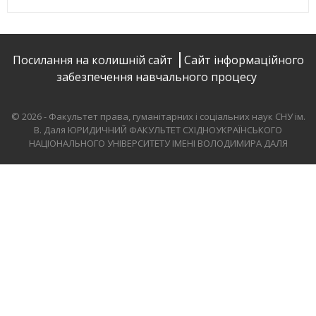
Посилання на колишній сайт
Сайт інформаційного
забезпечення навчального процесу
© 2026 - Факультет права, гуманітарних і соціальних наук СНУ ім.
В. Даля
ЮРИДИЧНИЙ ФАКУЛЬТЕТ СХІДНОУКРАЇНСЬКОГО
НАЦІОНАЛЬНОГО УНІВЕРСИТЕТУ ІМЕНІ ВОЛОДИМИРА ДАЛЯ