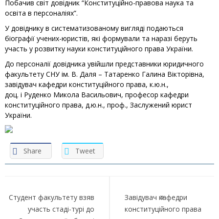
Побачив світ довідник “Конституційно-правова наука та
освіта в персоналіях”.
У довіднику в систематизованому вигляді подаються
біографії учених-юристів, які формували та наразі беруть
участь у розвитку науки конституційного права України.
До персоналії довідника увійшли представники юридичного
факультету СНУ ім. В. Даля – Татаренко Галина Вікторівна,
завідувач кафедри конституційного права, к.ю.н.,
доц. і Руденко Микола Васильович, професор кафедри
конституційного права, д.ю.н., проф., Заслужений юрист
України.
Share
Tweet
Навігація
записів
Студент факультету взяв
Завідувач кафедри
участь стаді-турі до
конституційного права