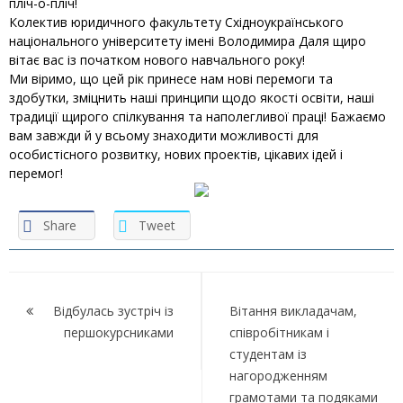
пліч-о-пліч!
Колектив юридичного факультету Східноукраїнського
національного університету імені Володимира Даля щиро
вітає вас із початком нового навчального року!
Ми віримо, що цей рік принесе нам нові перемоги та
здобутки, зміцнить наші принципи щодо якості освіти, наші
традиції щирого спілкування та наполегливої праці! Бажаємо
вам завжди й у всьому знаходити можливості для
особистісного розвитку, нових проектів, цікавих ідей і
перемог!
Share
Tweet
Навігація
записів
Відбулась зустріч із
Вітання викладачам,
першокурсниками
співробітникам і
студентам із
нагородженням
грамотами та подяками