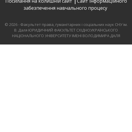
Посилання на колишній сайт
Сайт інформаційного
забезпечення навчального процесу
© 2026 - Факультет права, гуманітарних і соціальних наук СНУ ім.
В. Даля
ЮРИДИЧНИЙ ФАКУЛЬТЕТ СХІДНОУКРАЇНСЬКОГО
НАЦІОНАЛЬНОГО УНІВЕРСИТЕТУ ІМЕНІ ВОЛОДИМИРА ДАЛЯ