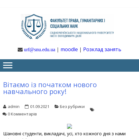
Skip
Skip
to
to
navigation
content
Ф
Юрфак
СНУ ім. В.
Даля
ГУ
|
moodle
|
Розклад занять
urf@snu.edu.ua
І 
НА
Вітаємо із початком нового
навчального року!
admin
01.09.2021
Без рубрики
0 Комментарів
Шановні студенти, викладачі, усі, хто кожного дня з нами