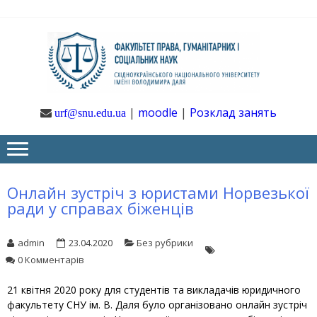
Skip
Skip
to
to
navigation
content
Ф
Юрфак
СНУ ім. В.
Даля
ГУ
|
moodle
|
Розклад занять
urf@snu.edu.ua
І 
НА
Онлайн зустріч з юристами Норвезької
ради у справах біженців
admin
23.04.2020
Без рубрики
0 Комментарів
21 квітня 2020 року для студентів та викладачів юридичного
факультету СНУ ім. В. Даля було організовано онлайн зустріч