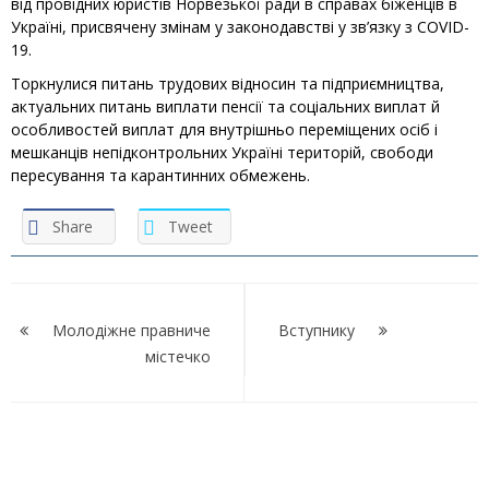
від провідних юристів Норвезької ради в справах біженців в
Україні, присвячену змінам у законодавстві у зв’язку з COVID-
19.
Торкнулися питань трудових відносин та підприємництва,
актуальних питань виплати пенсії та соціальних виплат й
особливостей виплат для внутрішньо переміщених осіб і
мешканців непідконтрольних Україні територій, свободи
пересування та карантинних обмежень.
Share
Tweet
Навігація
записів
Молодіжне правниче
Вступнику
містечко