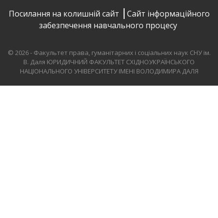
Посилання на колишній сайт
Сайт інформаційного
забезпечення навчального процесу
© 2026 - Факультет права, гуманітарних і соціальних наук СНУ ім.
В. Даля
ЮРИДИЧНИЙ ФАКУЛЬТЕТ СХІДНОУКРАЇНСЬКОГО
НАЦІОНАЛЬНОГО УНІВЕРСИТЕТУ ІМЕНІ ВОЛОДИМИРА ДАЛЯ