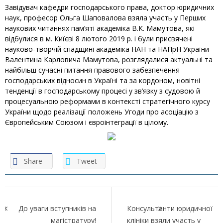
Завідувач кафедри господарського права, доктор юридичних
наук, професор Ольга Шаповалова взяла участь у Перших
наукових читаннях пам’яті академіка В.К. Мамутова, які
відбулися в м. Киїєві 8 лютого 2019 р. і були присвячені
науково-творчій спадщині академіка НАН та НАПрН України
Валентина Карловича Мамутова, розглядалися актуальні та
найбільш сучасні питання правового забезпечення
господарських відносин в Україні та за кордоном, новітні
тенденції в господарському процесі у зв’язку з судовою й
процесуальною реформами в контексті стратегічного курсу
України щодо реалізації положень Угоди про асоціацію з
Європейським Союзом і євроінтеграції в цілому.
Share
Tweet
Навігація
записів
До уваги вступників на
Консультанти юридичної
магістратуру!
клініки взяли участь у