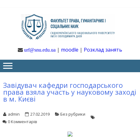
Skip
Skip
to
to
navigation
content
Ф
Юрфак
СНУ ім. В.
Даля
ГУ
|
moodle
|
Розклад занять
urf@snu.edu.ua
І 
НА
Завідувач кафедри господарського
права взяла участь у науковому заході
в м. Києві
admin
27.02.2019
Без рубрики
0 Комментарів