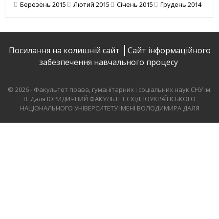
Березень 2015
Лютий 2015
Січень 2015
Грудень 2014
Посилання на колишній сайт
Сайт інформаційного
забезпечення навчального процесу
© 2026 - Факультет права, гуманітарних і соціальних наук СНУ ім.
В. Даля
ЮРИДИЧНИЙ ФАКУЛЬТЕТ СХІДНОУКРАЇНСЬКОГО
НАЦІОНАЛЬНОГО УНІВЕРСИТЕТУ ІМЕНІ ВОЛОДИМИРА ДАЛЯ