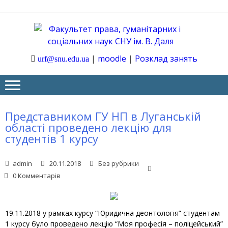
Skip
Skip
to
to
navigation
content
Ф
Юрфак
СНУ ім. В.
|
moodle
|
Розклад занять
urf@snu.edu.ua
Даля
ГУ
І 
НА
Представником ГУ НП в Луганській
області проведено лекцію для
студентів 1 курсу
admin
20.11.2018
Без рубрики
0 Комментарів
19.11.2018 у рамках курсу “Юридична деонтологія” студентам
1 курсу було проведено лекцію “Моя професія – поліцейський”