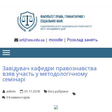
Skip
Skip
to
to
navigation
content
Ф
Юрфак
СНУ ім. В.
Даля
ГУ
|
moodle
|
Розклад занять
urf@snu.edu.ua
І 
НА
Завідувач кафедри правознавства
взяв участь у методологічному
семінарі
admin
01.11.2018
Без рубрики
0 Комментарів