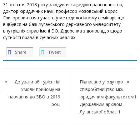
31 жовтня 2018 року завідувач кафедри правознавства,
доктор юридичних наук, професор Розовський Борис
Григорович взяв участь у методологічному семінарі, що
відбувся на базі Луганського державного університету
внутрішніх справ імені Е.О. Дідоренка з доповіддю щодо
сутності права в сучасних реаліях.
Share
Tweet
Навігація
записів
До уваги абітурієнтів!
Підписано угоду про
Умови прийому на
співробітництво між
навчання до ЗВО в 2019
юридичним факультетом і
році
Державним архівом
Луганської області